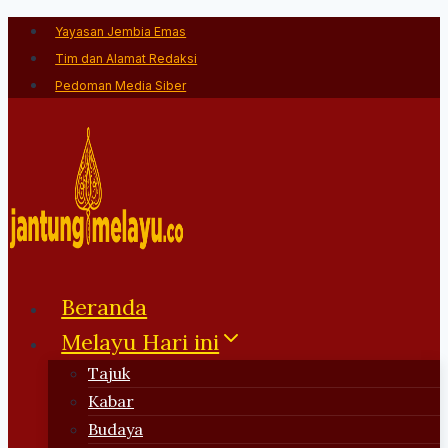
Skip
Yayasan Jembia Emas
to
Tim dan Alamat Redaksi
content
Pedoman Media Siber
Beranda
Melayu Hari ini
Tajuk
Kabar
Budaya