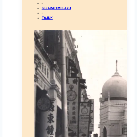
–
SEJARAH MELAYU
–
TAJUK