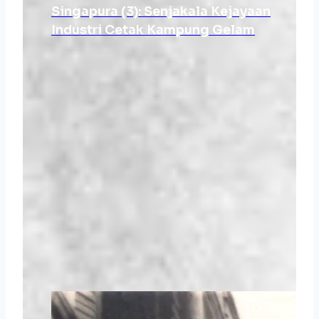
Singapura (3): Senjakala Kejayaan
Industri Cetak Kampung Gelam