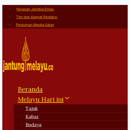
Skip
Yayasan Jembia Emas
to
Tim dan Alamat Redaksi
content
Pedoman Media Siber
Beranda
Melayu Hari ini
Tajuk
Kabar
Budaya