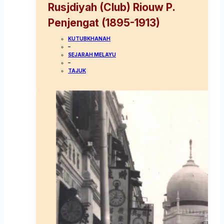
Rusjdiyah (Club) Riouw P.
Penjengat (1895-1913)
KUTUBKHANAH
–
SEJARAH MELAYU
–
TAJUK