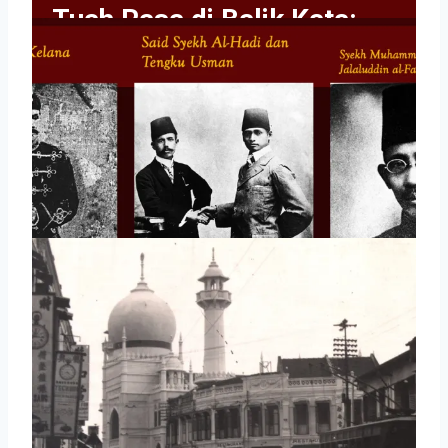
Tuah Rasa di Balik Kata:
Gastronomi Melayu dalam
Pantun Warisan
By
Adi Pranadipa
Apr 2, 2026
6 Min Read
Kutubkhanah
Sejarah Melayu
Tajuk
Meninjau Kembali Perdirian
Rusjdiyah (Club) Riouw P.