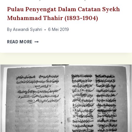
Pulau Penyengat Dalam Catatan Syekh
Muhammad Thahir (1893-1904)
By
Aswandi Syahri
6 Mei 2019
PULAU
READ MORE
PENYENGAT
DALAM
CATATAN
SYEKH
MUHAMMAD
THAHIR
(1893-
1904)