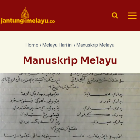
Skip
to
content
Home
/
Melayu Hari ini
/
Manuskrip Melayu
Manuskrip Melayu