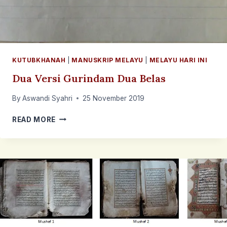
KUTUBKHANAH
|
MANUSKRIP MELAYU
|
MELAYU HARI INI
Dua Versi Gurindam Dua Belas
By
Aswandi Syahri
25 November 2019
DUA
READ MORE
VERSI
GURINDAM
DUA
BELAS