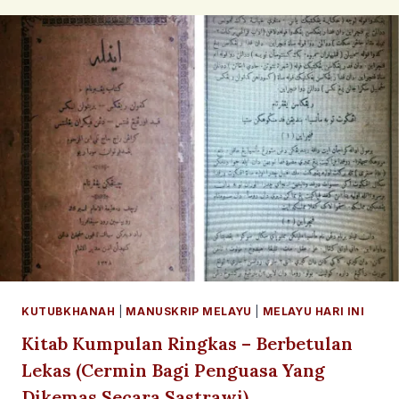
MENGASYIKKAN
DI
BARCELONA
KUTUBKHANAH
|
MANUSKRIP MELAYU
|
MELAYU HARI INI
Kitab Kumpulan Ringkas – Berbetulan
Lekas (Cermin Bagi Penguasa Yang
Dikemas Secara Sastrawi)