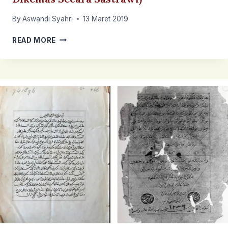
By
Aswandi Syahri
13 Maret 2019
KITAB
READ MORE
KUMPULAN
RINGKAS
–
BERBETULAN
LEKAS
(CERMIN
BAGI
PENGUASA
YANG
DIKEMAS
SECARA
SASTRAWI)