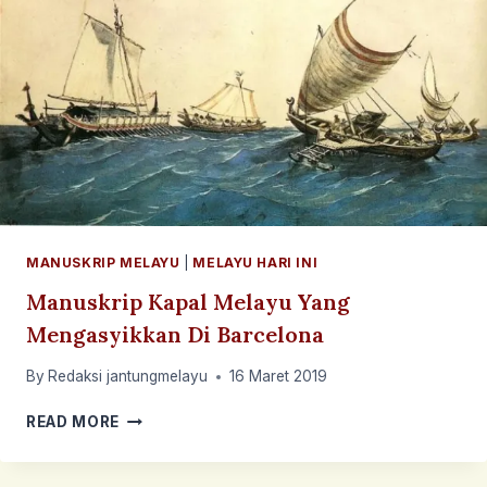
VIII
DI
PULAU
PENYENGAT
(25
JUNI
1857)
MANUSKRIP MELAYU
|
MELAYU HARI INI
Manuskrip Kapal Melayu Yang
Mengasyikkan Di Barcelona
By
Redaksi jantungmelayu
16 Maret 2019
MANUSKRIP
READ MORE
KAPAL
MELAYU
YANG