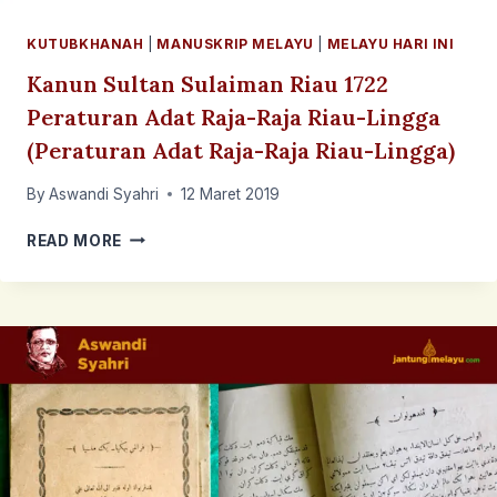
KUTUBKHANAH
|
MANUSKRIP MELAYU
|
MELAYU HARI INI
Kanun Sultan Sulaiman Riau 1722
Peraturan Adat Raja-Raja Riau-Lingga
( Peraturan Adat Raja-Raja Riau-Lingga)
By
Aswandi Syahri
12 Maret 2019
KANUN
READ MORE
SULTAN
SULAIMAN
RIAU
1722
PERATURAN
ADAT
RAJA-
RAJA
RIAU-
LINGGA
( PERATURAN