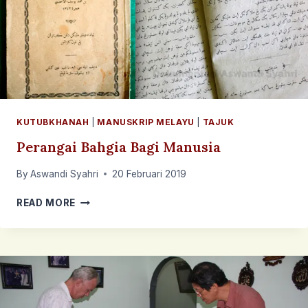
ADAT
RAJA-
RAJA
RIAU-
LINGGA)
KUTUBKHANAH
|
MANUSKRIP MELAYU
|
TAJUK
Perangai Bahgia Bagi Manusia
By
Aswandi Syahri
20 Februari 2019
PERANGAI
READ MORE
BAHGIA
BAGI
MANUSIA