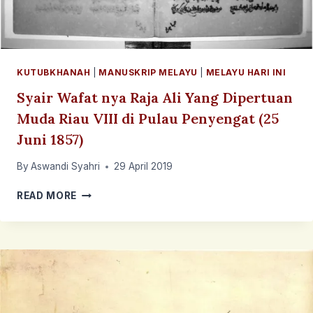
KUTUBKHANAH
|
MANUSKRIP MELAYU
|
MELAYU HARI INI
Syair Wafat nya Raja Ali Yang Dipertuan
Muda Riau VIII di Pulau Penyengat (25
Juni 1857)
By
Aswandi Syahri
29 April 2019
SYAIR
READ MORE
WAFAT
NYA
RAJA
ALI
YANG
DIPERTUAN
MUDA
RIAU