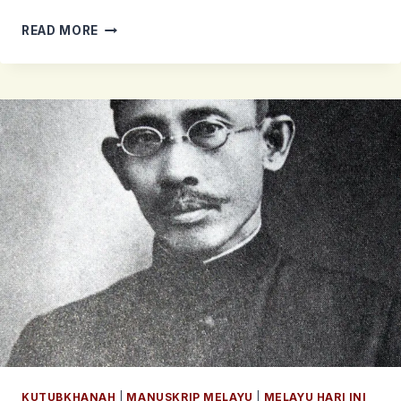
SAMPAN
READ MORE
RIAU
DAN
PERAHU-
PERAHU
TRADISIONAL
DI
KEPULAUAN
RIAU-
LINGGA
TAHUN
1950-
AN
KUTUBKHANAH
|
MANUSKRIP MELAYU
|
MELAYU HARI INI