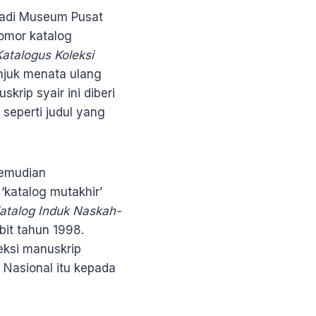
jadi Museum Pusat
omor katalog
Katalogus Koleksi
unjuk menata ulang
rip syair ini diberi
seperti judul yang
kemudian
‘katalog mutakhir’
atalog Induk Naskah-
bit tahun 1998.
eksi manuskrip
Nasional itu kepada