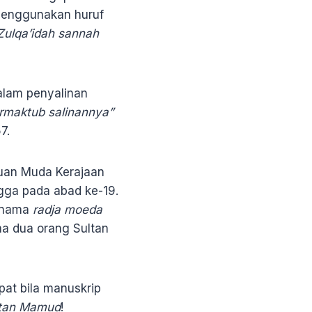
 menggunakan huruf
Zulqa’idah sannah
alam penyalinan
rmaktub salinannya”
7.
tuan Muda Kerajaan
gga pada abad ke-19.
ernama
radja moeda
a dua orang Sultan
pat bila manuskrip
ltan Mamud
!