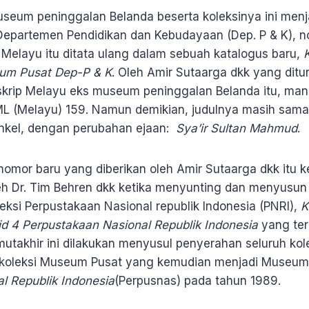
useum peninggalan Belanda beserta koleksinya ini men
epartemen Pendidikan dan Kebudayaan (Dep. P & K), n
Melayu itu ditata ulang dalam sebuah katalogus baru,
um Pusat Dep-P & K
. Oleh Amir Sutaarga dkk yang dit
krip Melayu eks museum peninggalan Belanda itu, manusk
ML (Melayu) 159. Namun demikian, judulnya masih sama 
onkel, dengan perubahan ejaan:
Sya’ir Sultan Mahmud
.
nomor baru yang diberikan oleh Amir Sutaarga dkk itu 
eh Dr. Tim Behren dkk ketika menyunting dan menyusun 
eksi Perpustakaan Nasional republik Indonesia (PNRI),
K
id 4 Perpustakaan Nasional Republik Indonesia
yang ter
utakhir ini dilakukan menyusul penyerahan seluruh kol
 koleksi Museum Pusat yang kemudian menjadi Museum 
l Republik Indonesia
(Perpusnas) pada tahun 1989.