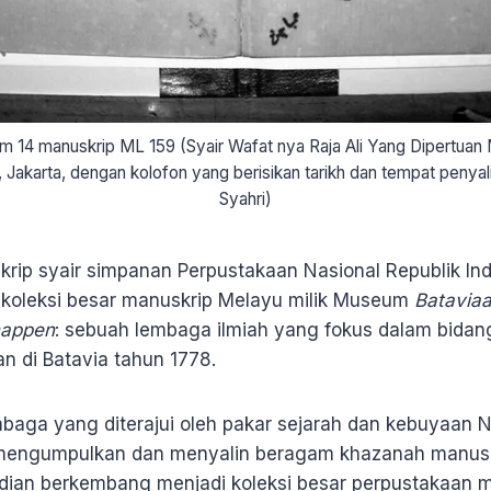
am 14 manuskrip ML 159 (Syair Wafat nya Raja Ali Yang Dipertuan M
 Jakarta, dengan kolofon yang berisikan tarikh dan tempat penyal
Syahri)
rip syair simpanan Perpustakaan Nasional Republik In
ri koleksi besar manuskrip Melayu milik Museum
Batavia
happen
: sebuah lembaga ilmiah yang fokus dalam bida
an di Batavia tahun 1778.
mbaga yang diterajui oleh pakar sejarah dan kebuyaan 
 mengumpulkan dan menyalin beragam khazanah manuskr
dian berkembang menjadi koleksi besar perpustakaan 