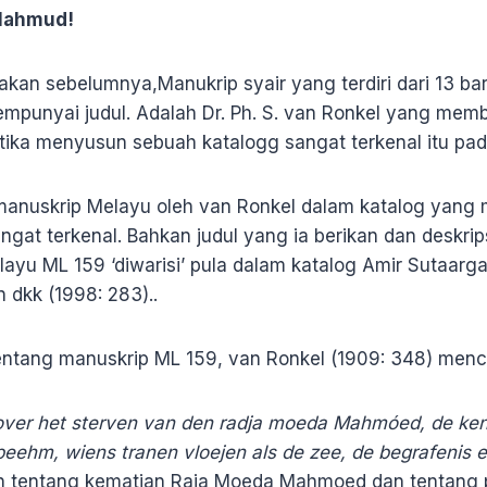
 Mahmud!
akan sebelumnya,Manukrip syair yang terdiri dari 13 bar
punyai judul. Adalah Dr. Ph. S. van Ronkel yang memb
etika menyusun sebuah katalogg sangat terkenal itu pa
-manuskrip Melayu oleh van Ronkel dalam katalog yan
ngat terkenal. Bahkan judul yang ia berikan dan deskrip
yu ML 159 ‘diwarisi’ pula dalam katalog Amir Sutaarga
n dkk (1998: 283)..
entang manuskrip ML 159, van Ronkel (1909: 348) menca
 over het sterven van den radja moeda Mahmóed, de ke
beehm, wiens tranen vloejen als de zee, de begrafenis
lah tentang kematian Raja Moeda Mahmoed dan tentang