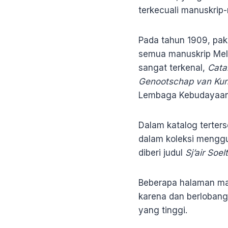
terkecuali manuskrip
Pada tahun 1909, paka
semua manuskrip Mela
sangat terkenal,
Cata
Genootschap van Ku
Lembaga Kebudayaan 
Dalam katalog terters
dalam koleksi menggu
diberi judul
Sj’air So
Beberapa halaman man
karena dan berlobang
yang tinggi.