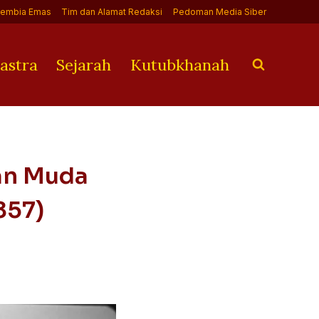
Jembia Emas
Tim dan Alamat Redaksi
Pedoman Media Siber
astra
Sejarah
Kutubkhanah
uan Muda
857)