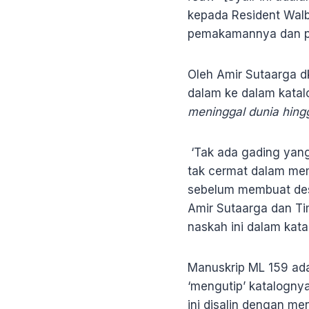
kepada Resident Walb
pemakamannya dan pe
Oleh Amir Sutaarga dk
dalam ke dalam katalo
meninggal dunia hing
‘Tak ada gading yang
tak cermat dalam memb
sebelum membuat deskr
Amir Sutaarga dan Ti
naskah ini dalam kat
Manuskrip ML 159 ada
‘mengutip’ katalogn
ini disalin dengan m