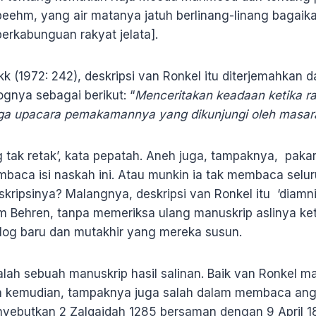
eehm, yang air matanya jatuh berlinang-linang bagaika
rkabunguan rakyat jelata].
k (1972: 242), deskripsi van Ronkel itu diterjemahkan 
gnya sebagai berikut: “
Menceritakan keadaan ketika 
ga upacara pemakamannya yang dikunjungi oleh masara
 tak retak’, kata pepatah. Aneh juga, tampaknya, paka
aca isi naskah ini. Atau munkin ia tak membaca seluru
ipsinya? Malangnya, deskripsi van Ronkel itu ‘diamni 
m Behren, tanpa memeriksa ulang manuskrip aslinya k
alog baru dan mutakhir yang mereka susun.
lah sebuah manuskrip hasil salinan. Baik van Ronkel 
ya kemudian, tampaknya juga salah dalam membaca ang
enyebutkan 2 Zalqaidah 1285 bersaman dengan 9 April 