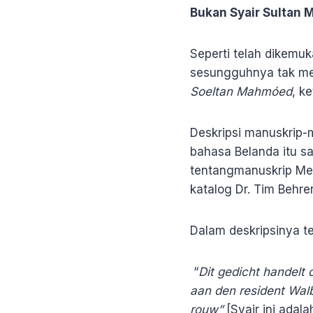
Bukan Syair Sultan
Seperti telah dikemuk
sesungguhnya tak mem
Soeltan Mahmóed
, k
Deskripsi manuskrip
bahasa Belanda itu sa
tentangmanuskrip Mela
katalog Dr. Tim Behre
Dalam deskripsinya t
“
Dit gedicht handelt
aan den resident Wal
rouw”
[Syair ini ada