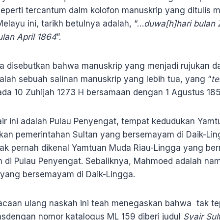
seperti tercantum dalm kolofon manuskrip yang ditulis
elayu ini, tarikh betulnya adalah, “…
duwa[h]hari bulan 
ulan April 1864
”.
a disebutkan bahwa manuskrip yang menjadi rujukan d
dalah sebuah salinan manuskrip yang lebih tua, yang “
te
ada 10 Zuhijah 1273 H bersamaan dengan 1 Agustus 185
yair ini adalah Pulau Penyengat, tempat kedudukan Yam
kan pemerintahan Sultan yang bersemayam di Daik-Lin
idak pernah dikenal Yamtuan Muda Riau-Lingga yang b
 di Pulau Penyengat. Sebaliknya, Mahmoed adalah nam
 yang bersemayam di Daik-Lingga.
mbacaan ulang naskah ini teah menegaskan bahwa tak te
nasdengan nomor katalogus ML 159 diberi judul
Syair Su