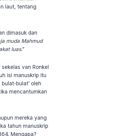
n laut, tentang
dan dimasuk dan
raja muda Mahmud
kat luas
.”
r sekelas van Ronkel
h isi manuskrip itu
bulat-bulat’ oleh
etika mencantumkan
maupun mereka yang
ka tahun manuskrip
1864. Mengapa?