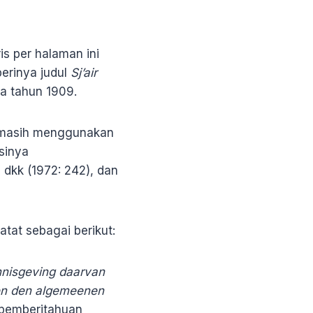
is per halaman ini
erinya judul
Sj’air
da tahun 1909.
g masih menggunakan
sinya
 dkk (1972: 242), dan
tat sebagai berikut:
nnisgeving daarvan
 en den algemeenen
 pemberitahuan