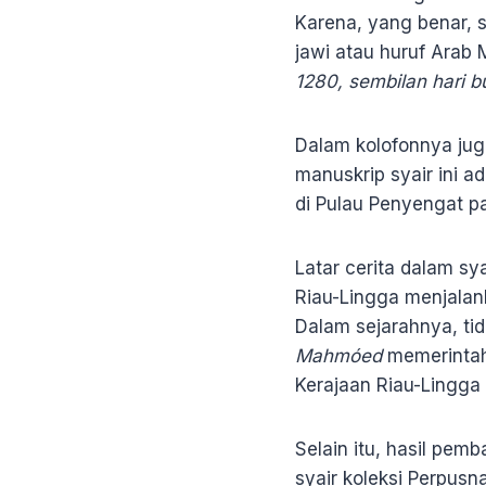
Karena, yang benar, 
jawi atau huruf Arab M
1280, sembilan hari b
Dalam kolofonnya jug
manuskrip syair ini a
di Pulau Penyengat p
Latar cerita dalam s
Riau-Lingga menjalan
Dalam sejarahnya, t
Mahmóed
memerintah
Kerajaan Riau-Lingga
Selain itu, hasil pe
syair koleksi Perpus