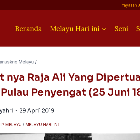
Yayasan 
Beranda
Melayu Hari ini
Seni
S
anuskrip Melayu
/
t nya Raja Ali Yang Dipert
i Pulau Penyengat (25 Juni 1
yahri
29 April 2019
IP MELAYU
/
MELAYU HARI INI