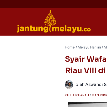
Skip
to
content
Home
/
Melayu Hari ini
/
M
Syair Wafa
Riau VIII d
oleh
Aswandi S
KUTUBKHANAH
/
MANUSKR