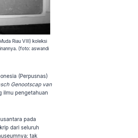
uda Riau VIII) koleksi
inannya. (foto: aswandi
donesia (Perpusnas)
asch Genootscap van
ng ilmu pengetahuan
Nusantara pada
ip dari seluruh
museumnya: tak