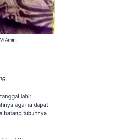
SM Amin.
ng
tanggal lahir
ahnya agar ia dapat
da batang tubuhnya