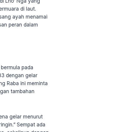
di Lho’ Nga yang
ermuara di laut.
a sang ayah menamai
san peran dalam
u bermula pada
33 dengan gelar
ng Raba ini meminta
engan tambahan
ena gelar menurut
ringin.” Sempat ada