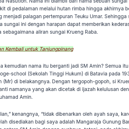
a Nasution. Nama ini diambil dari nama sebuah sungai 
ukit di pedalaman melalui hutan rimba hingga akhirnya b
ang menjadi palagan pertempuran Teuku Umar. Sehingg
 sungai ini dengan harapan dapat memberikan kedera
sebagaimana aliran sungai Krueng Raba.
n Kembali untuk Tanjungpinang
a kemudian nama itu berganti jadi SM Amin? Semua it
ooge-school (Sekolah Tinggi Hukum) di Batavia pada 19
n (Mr) di belakangnya. Dengan tergopoh-gopoh, si Krue
nti namanya yang akan dicetak di ijazah kelulusan d
Muhamad Amin.
an,” kenangnya, “tidak dibenarkan oleh ayah saya, kar
elah disediakan bagi saya adalah Mangaraja Gunung Ba