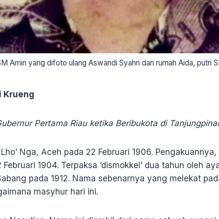
SM Amin yang difoto ulang Aswandi Syahri dari rumah Aida, putri 
i Krueng
bernur Pertama Riau ketika Beribukota di Tanjungpina
 Lho’ Nga, Aceh pada 22 Februari 1906. Pengakuannya, 
Februari 1904. Terpaksa ‘dismokkel’ dua tahun oleh ay
i Sabang pada 1912. Nama sebenarnya yang melekat pa
imana masyhur hari ini.