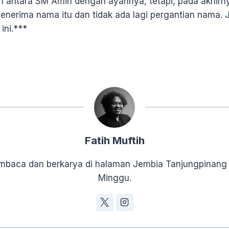
antara SM Amin dengan ayahnya, tetapi, pada akhirny
menerima nama itu dan tidak ada lagi pergantian nama.
ini.***
Fatih Muftih
baca dan berkarya di halaman Jembia Tanjungpinang
Minggu.