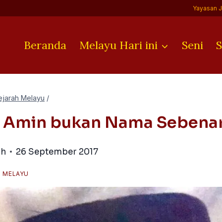
Yayasan 
Beranda
Melayu Hari ini
Seni
S
ejarah Melayu
/
 Amin bukan Nama Sebena
ih
26 September 2017
H MELAYU