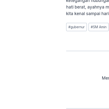
ketegangan hubungan 
hati berat, ayahnya 
kita kenal sampai hari 
Post
#
gubernur
#
SM Amin
Tags:
Mem