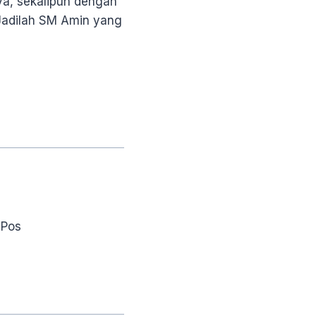
a, sekalipun dengan
 Jadilah SM Amin yang
 Pos