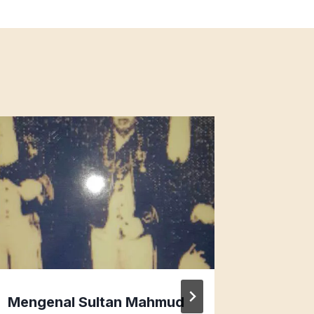
Mengenal Sultan Mahmud
Kearif