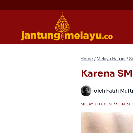
Skip
to
content
Home
/
Melayu Hari ini
/
S
Karena SM
oleh
Fatih Muft
MELAYU HARI INI
/
SEJARA