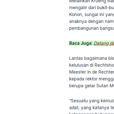
Melainkan Krueng Rab
mengalir dari bukit-b
Konon, sungai ini y
anaknya dengan nama
pembangunan bangsa 
Baca Juga:
Datang da
Lantas bagaimana bis
kelulusan di Rechtsh
Meester in de Rechte
kepada rektor mengga
berupa gelar Sutan 
“Sesuatu yang kemudi
adat, yang katanya t