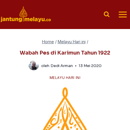
Skip
to
content
Home
/
Melayu Hari ini
/
Wabah Pes di Karimun Tahun 1922
oleh
Dedi Arman
13 Mei 2020
MELAYU HARI INI