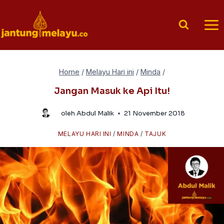
Skip
to
content
Home
/
Melayu Hari ini
/
Minda
/
Jangan Masuk ke Api Itu!
oleh
Abdul Malik
21 November 2018
MELAYU HARI INI
/
MINDA
/
TAJUK