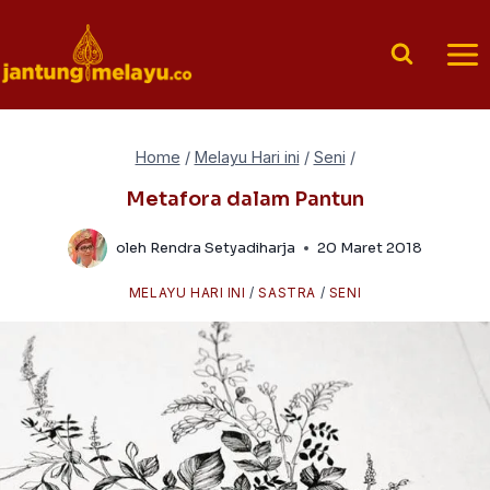
Skip
to
content
Home
/
Melayu Hari ini
/
Seni
/
Metafora dalam Pantun
oleh
Rendra Setyadiharja
20 Maret 2018
MELAYU HARI INI
/
SASTRA
/
SENI