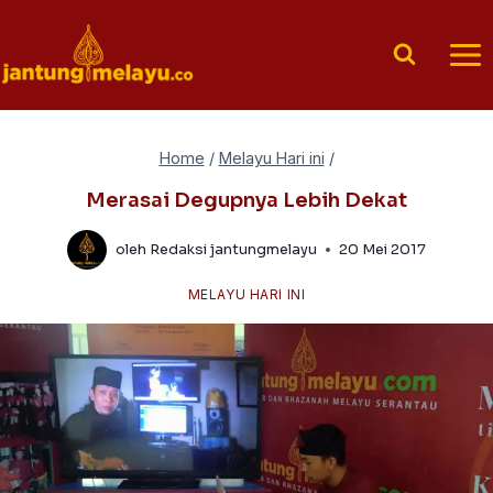
Skip
to
content
Home
/
Melayu Hari ini
/
Merasai Degupnya Lebih Dekat
oleh
Redaksi jantungmelayu
20 Mei 2017
MELAYU HARI INI