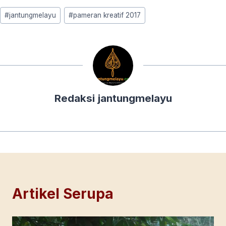
Post
#
jantungmelayu
#
pameran kreatif 2017
Tags:
Redaksi jantungmelayu
Artikel Serupa