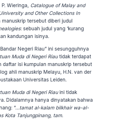
 P. Wieringa,
Catalogue of Malay and
iniversity and Other Collections In
manuskrip tersebut diberi judul
ealogies
: sebuah judul yang ‘kurang
an kandungan isinya.
 Bandar Negeri Riau” ini sesungguhnya
rtuan Muda di Negeri Riau
tidak terdapat
 daftar isi kumpulan manuskrip tersebut
log ahli manuskrip Melayu, H.N. van der
stakaan Universitas Leiden.
rtuan Muda di Negeri Riau
ini tidak
ya. Didalamnya hanya dinyatakan bahwa
inang: “…
tamat al-kalam bilkhair wa-al-
as Kota Tanjungpinang, tam
.