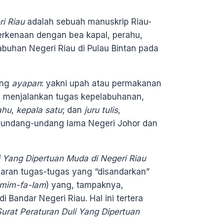
ri Riau
adalah sebuah manuskrip Riau-
erkenaan dengan bea kapal, perahu,
abuhan Negeri Riau di Pulau Bintan pada
ang
ayapan
: yakni upah atau permakanan
g menjalankan tugas kepelabuhanan,
ahu
,
kepala satu
; dan
juru tulis
,
 undang-undang lama Negeri Johor dan
i Yang Dipertuan Muda di Negeri Riau
aran tugas-tugas yang “disandarkan”
-mim-fa-lam
) yang, tampaknya,
 Bandar Negeri Riau. Hal ini tertera
Surat Peraturan Duli Yang Dipertuan