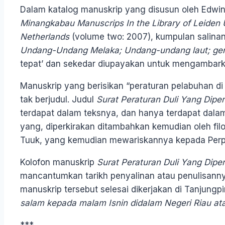
Dalam katalog manuskrip yang disusun oleh Edwin
Minangkabau Manuscrips In the Library of Leiden U
Netherlands
(volume two: 2007), kumpulan salinan 
Undang-Undang Melaka; Undang-undang laut; gen
tepat’ dan sekedar diupayakan untuk mengambark
Manuskrip yang berisikan “peraturan pelabuhan di
tak berjudul. Judul
Surat Peraturan Duli Yang Dipe
terdapat dalam teksnya, dan hanya terdapat dalam
yang, diperkirakan ditambahkan kemudian oleh filo
Tuuk, yang kemudian mewariskannya kepada Perpu
Kolofon manuskrip
Surat Peraturan Duli Yang Dipe
mancantumkan tarikh penyalinan atau penulisann
manuskrip tersebut selesai dikerjakan di Tanjungp
salam kepada malam Isnin didalam Negeri Riau at