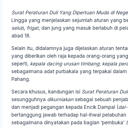
***
Surat Peraturan Duli Yang Dipertuan Muda di Nege
Lingga yang menjelaskan sejumlah aturan yang b
selub
,
frigat
, dan jung yang masuk berlabuh di pel
abad 18.
Selain itu, didalamnya juga dijelaskan aturan tent
yang diberikan oleh raja kepada orang-orang yan
seperti,
kepala dacing urusan timbang
;
kepala per
sebagaimana adat purbakala yang terpakai dalam
Pahang.
Secara khusus, kandungan isi
Surat Peraturan Dul
sesungguhnya
dikurniakan
sebagai sebuah penjab
dan menjadi pegangan kepada Encik Dampal (
dal
bertanggung jawab terhadap hal-ihwal pelabuhan di
sebagaimana dinyatakan pada bagian ‘pembuka’