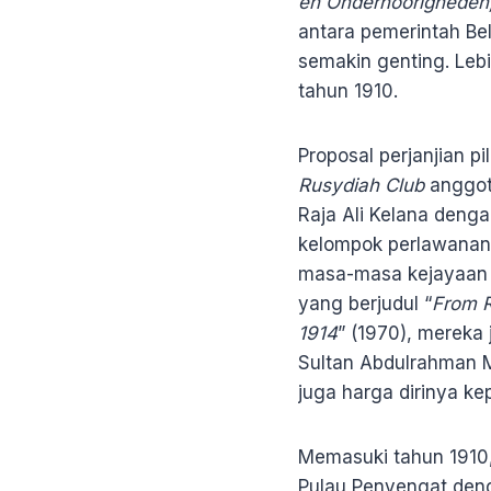
en Onderhoorigheden
antara pemerintah Be
semakin genting. Lebi
tahun 1910.
Proposal perjanjian pi
Rusydiah Club
anggot
Raja Ali Kelana deng
kelompok perlawanan 
masa-masa kejayaan p
yang berjudul “
From R
1914
” (1970), mereka
Sultan Abdulrahman M
juga harga dirinya ke
Memasuki tahun 1910, 
Pulau Penyengat deng