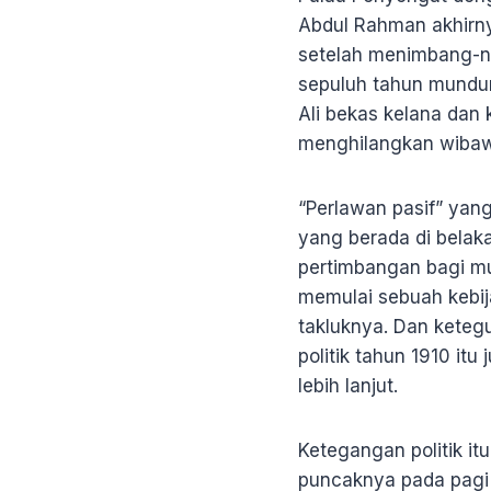
Abdul Rahman akhirny
setelah menimbang-n
sepuluh tahun mundur
Ali bekas kelana dan 
menghilangkan wibaw
“Perlawan pasif” yan
yang berada di belak
pertimbangan bagi m
memulai sebuah kebij
takluknya. Dan keteg
politik tahun 1910 it
lebih lanjut.
Ketegangan politik i
puncaknya pada pagi h