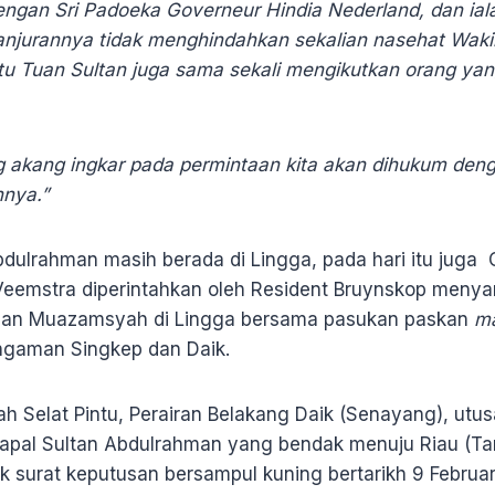
ngan Sri Padoeka Governeur Hindia Nederland, dan ia
njurannya tidak menghindahkan sekalian nasehat Wakil
tu Tuan Sultan juga sama sekali mengikutkan orang yan
g akang ingkar pada permintaan kita akan dihukum de
nnya.”
dulrahman masih berada di Lingga, pada hari itu juga 
Veemstra diperintahkan oleh Resident Bruynskop meny
hman Muazamsyah di Lingga bersama pasukan paskan
m
ngaman Singkep dan Daik.
ah Selat Pintu, Perairan Belakang Daik (Senayang), utus
apal Sultan Abdulrahman yang bendak menuju Riau (Ta
 surat keputusan bersampul kuning bertarikh 9 Februari