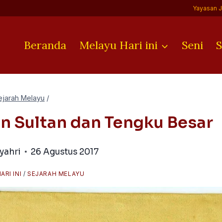
Yayasan 
Beranda
Melayu Hari ini
Seni
S
ejarah Melayu
/
n Sultan dan Tengku Besar
yahri
26 Agustus 2017
ARI INI
/
SEJARAH MELAYU