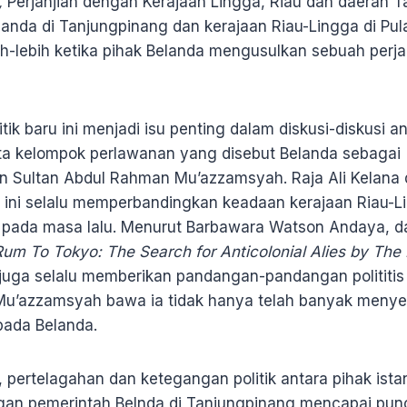
,
Perjanjian dengan Kerajaan Lingga, Riau dan daerah 
landa di Tanjungpinang dan kerajaan Riau-Lingga di Pu
h-lebih ketika pihak Belanda mengusulkan sebuah perjan
litik baru ini menjadi isu penting dalam diskusi-diskusi 
a kelompok perlawanan yang disebut Belanda sebagai
an Sultan Abdul Rahman Mu’azzamsyah. Raja Ali Kelana
ini selalu memperbandingkan keadaan kerajaan Riau-Li
ada masa lalu. Menurut Barbawara Watson Andaya, dal
um To Tokyo: The Search for Anticolonial Alies by The 
 juga selalu memberikan pandangan-pandangan politit
u’azzamsyah bawa ia tidak hanya telah banyak menye
pada Belanda.
pertelagahan dan ketegangan politik antara pihak ista
an pemerintah Belnda di Tanjungpinang mencapai punc