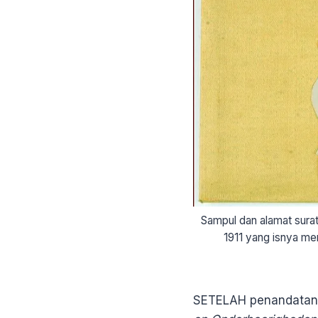
Sampul dan alamat sura
1911 yang isnya me
SETELAH penandatanga