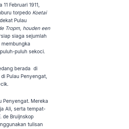
 11 Februari 1911,
mburu torpedo
Koetai
dekat Pulau
 de Tropm, houden een
ersiap siaga sejumlah
tuk membungka
puluh-puluh sekoci.
sedang berada di
 di Pulau Penyengat,
cik.
au Penyengat. Mereka
 Ali, serta tempat-
 de Bruijnskop
enggunakan tulisan