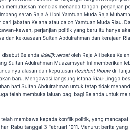
a memutuskan menolak menanda tangani perjanjian poli
imbang saran Raja Ali ibni Yamtuan Muda Raja Muham
 dari jabatan Kelana atau calon Yamtuan Muda Riau. 
kawan-kawan, perjanjian politik yang baru itu hanya ak
a dan kekuasaan Sultan Abdulrahman dan kerajaan Ria
g disebut Belanda
lidelijkverzet
oleh Raja Ali bekas Kela
ang Sultan Adulrahman Muazamsyah ini memberikan leb
unculnya alasan dan keputusan
Resident Riouw
di Tanj
akan baru. Mengawasi langsung istana Riau-Lingga bes
uhan hati Sultan Abdulrahman untuk tetap tidak menand
u juga telah membuka laluan bagi bagi Belanda untuk mela
tu telah membawa kepada konflik politik, yang mencapa
ari Rabu tanggal 3 Februari 1911. Menurut berita yang d