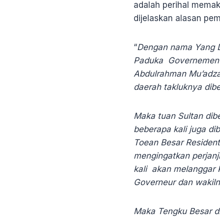
adalah perihal memak
dijelaskan alasan pe
“
Dengan nama Yang Di
Paduka Governement H
Abdulrahman Mu’adz
daerah takluknya dibe
Maka tuan Sultan dibe
beberapa kali juga d
Toean Besar Resident
mengingatkan perjanj
kali akan melanggar P
Governeur dan wakiln
Maka Tengku Besar di