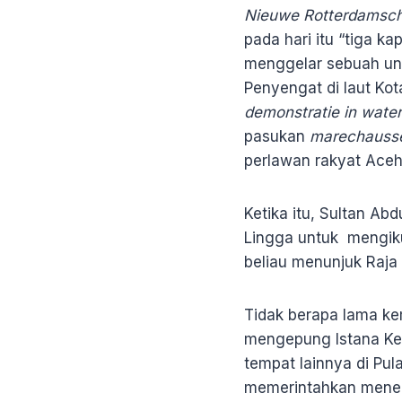
Nieuwe Rotterdamsc
pada hari itu “tiga ka
menggelar sebuah unj
Penyengat di laut Kot
demonstratie in wate
pasukan
marechauss
perlawan rakyat Aceh
Ketika itu, Sultan A
Lingga untuk mengiku
beliau menunjuk Raja
Tidak berapa lama k
mengepung Istana Kera
tempat lainnya di Pu
memerintahkan mene