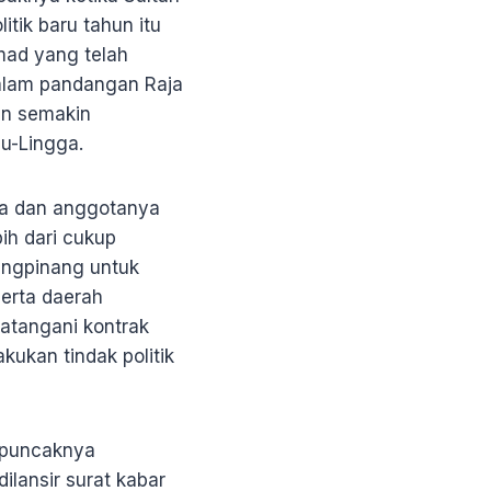
tik baru tahun itu
mad yang telah
Dalam pandangan Raja
an semakin
u-Lingga.
na dan anggotanya
ih dari cukup
ungpinang untuk
erta daerah
atangani kontrak
kukan tindak politik
i puncaknya
ilansir surat kabar