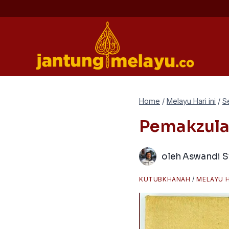
Skip
to
content
Home
/
Melayu Hari ini
/
S
Pemakzula
oleh
Aswandi S
KUTUBKHANAH
/
MELAYU H