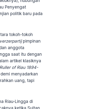
Takluknya), hubungan
lau Penyengat
jian politik baru pada
antara tokoh-tokoh
verzerpartij
pimpinan
 dan anggota
ngga saat itu dengan
am artikel klasiknya
Ruller of Riau 1894-
is demi menyadarkan
rahkan uang, tapi
na Riau-Lingga di
aknya ketika Sultan