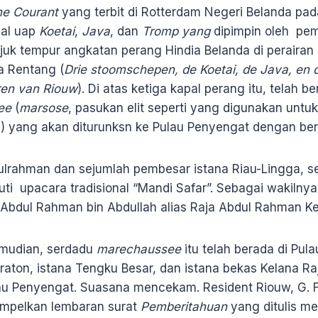
he Courant
yang terbit di Rotterdam Negeri Belanda pada
pal uap
Koetai
,
Java
, dan
Tromp yang
dipimpin oleh pe
uk tempur angkatan perang Hindia Belanda di perairan 
a Rentang (
Drie stoomschepen, de Koetai, de Java, en
ren van Riouw
). Di atas ketiga kapal perang itu, telah b
ee
(
marsose
, pasukan elit seperti yang digunakan un
) yang akan diturunksn ke Pulau Penyengat dengan ber
bdulrahman dan sejumlah pembesar istana Riau-Lingga, 
ti upacara tradisional “Mandi Safar”. Sebagai wakilnya
 Abdul Rahman bin Abdullah alias Raja Abdul Rahman Ke
emudian, serdadu
marechaussee
itu telah berada di Pul
ton, istana Tengku Besar, dan istana bekas Kelana Raja
lau Penyengat. Suasana mencekam. Resident Riouw, G. F.
mpelkan lembaran surat
Pemberitahuan
yang ditulis m