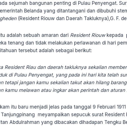
ada sejumah bangunan penting di Pulau Penyengat. Sura
emerintah Belanda yang ditantangani dan dibubuhi st
ogheden
(Resident Riouw dan Daerah Takluknya),G. F. de
itu adalah sebuah amaran dari
Resident Riouw
kepada p
a tenang dan tidak melakukan perlawanan di hari pemak
tahuan tersebut adalah sebagai berikut:
ka Resident Riau dan daerah takluknya sekalian member
uk di Pulau Penyengat, yang pada ini hari kita telah su
n tetapi jangan kamu sekalian takut akan hilang baran
n kamu melawan atau ingkar akan perintah dan aturan k
m itu baru menjadi jelas pada tanggal 9 Februari 1911
 Tanjungpinang meyampaikan sepucuk surat Resident R
ltan Abdulrahman yang dibacakan dihadapan Tengku Be