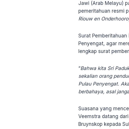
Jawi (Arab Melayu) p
pemeritahuan resmi p
Riouw en Onderhoor
Surat Pemberitahuan 
Penyengat, agar merek
lengkap surat pemberi
“
Bahwa kita Sri Padu
sekalian orang pendud
Pulau Penyengat. Aka
berbahaya, asal janga
Suasana yang menceka
Veemstra datang dari
Bruynskop kepada Su