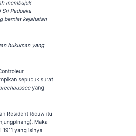
lah membujuk
 Sri Padoeka
g berniat kejahatan
ngan hukuman yang
Controleur
ampikan sepucuk surat
arechaussee
yang
an Resident Riouw itu
njungpinang). Maka
 1911 yang isinya