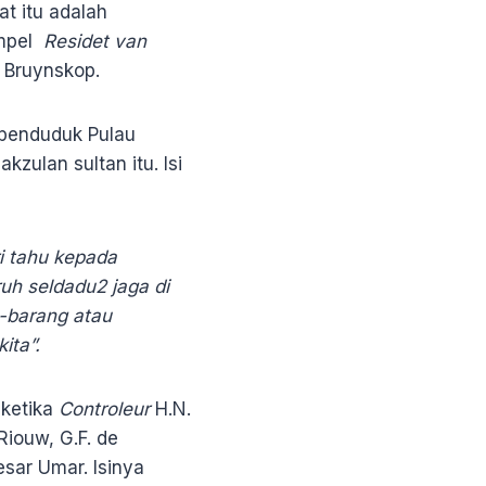
t itu adalah
empel
Residet van
 Bruynskop.
enduduk Pulau
zulan sultan itu. Isi
i tahu kepada
ruh seldadu2 jaga di
g-barang atau
ita”.
 ketika
Controleur
H.N.
iouw, G.F. de
sar Umar. Isinya