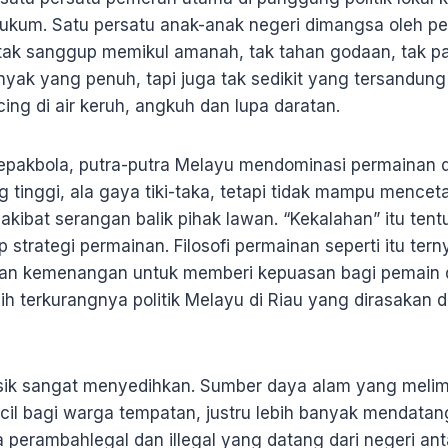
ukum. Satu persatu anak-anak negeri dimangsa oleh p
 tak sanggup memikul amanah, tak tahan godaan, tak pan
nyak yang penuh, tapi juga tak sedikit yang tersandung 
g di air keruh, angkuh dan lupa daratan.
sepakbola, putra-putra Melayu mendominasi permainan 
tinggi, ala gaya tiki-taka, tetapi tidak mampu menceta
akibat serangan balik pihak lawan. “Kekalahan” itu tent
p strategi permainan. Filosofi permainan seperti itu te
an kemenangan untuk memberi kepuasan bagi pemain 
ebih terkurangnya politik Melayu di Riau yang dirasakan
sik sangat menyedihkan. Sumber daya alam yang meli
cil bagi warga tempatan, justru lebih banyak mendata
a perambahlegal dan illegal yang datang dari negeri ant