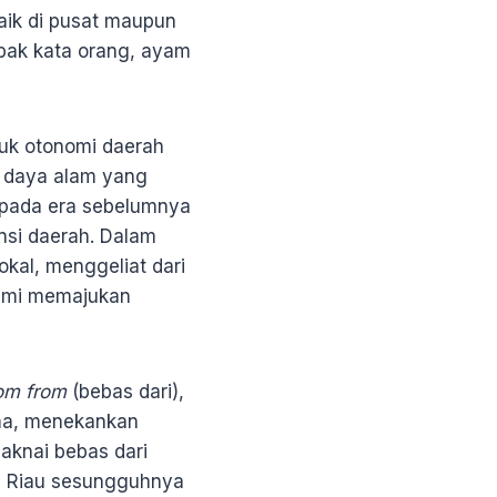
aik di pusat maupun
 bak kata orang, ayam
uk otonomi daerah
r daya alam yang
i pada era sebelumnya
si daerah. Dalam
kal, menggeliat dari
demi memajukan
om from
(bebas dari),
tama, menekankan
aknai bebas dari
yu Riau sesungguhnya