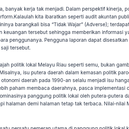
, banyak kerja tak menjadi. Dalam perspektif kinerja, po
erform.Kalaulah kita ibaratkan seperti audit akuntan pub
ninya barangkali bisa “Tidak Wajar” (Adverse); terdap
an keuangan tersebut sehingga memberikan informasi y
para penggunanya. Pengguna laporan dapat disesatkan 
aji tersebut.
 wajah politik lokal Melayu Riau seperti semu, bukan g
 Misalnya, isu putera daerah dalam kemasan politik paro
otonomi daerah pada 1990-an selalu menjadi isu hanga
lebih paham membaca daerahnya, pasca implementasi ot
dominasinya panggung politik lokal oleh putera-putera 
i halaman demi halaman tetap tak terbaca. Nilai-nilai 
, satu persatu pemeran utama di panggung politik lokal 