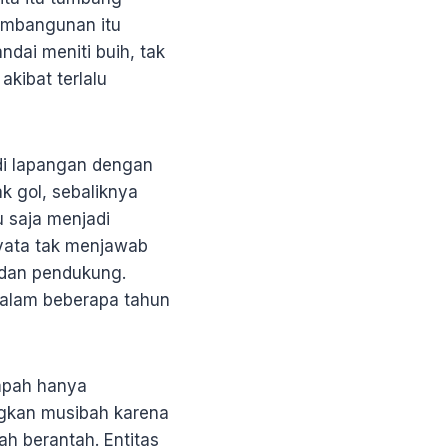
embangunan itu
dai meniti buih, tak
akibat terlalu
di lapangan dengan
k gol, sebaliknya
u saja menjadi
rnyata tak menjawab
dan pendukung.
 dalam beberapa tahun
mpah hanya
ngkan musibah karena
ah berantah. Entitas