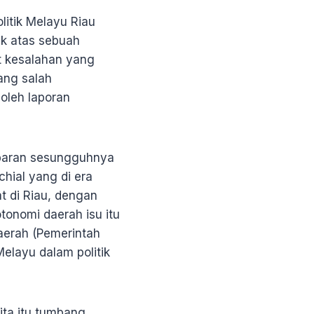
litik Melayu Riau
lik atas sebuah
at kesalahan yang
ang salah
oleh laporan
ambaran sesungguhnya
chial yang di era
t di Riau, dengan
onomi daerah isu itu
daerah (Pemerintah
Melayu dalam politik
kita itu tumbang