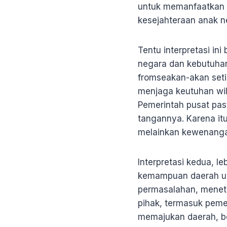
untuk memanfaatkan s
kesejahteraan anak n
Tentu interpretasi ini
negara dan kebutuha
fromseakan-akan setia
menjaga keutuhan wi
Pemerintah pusat pas
tangannya. Karena it
melainkan kewenangan
Interpretasi kedua, l
kemampuan daerah un
permasalahan, meneta
pihak, termasuk pemer
memajukan daerah, b