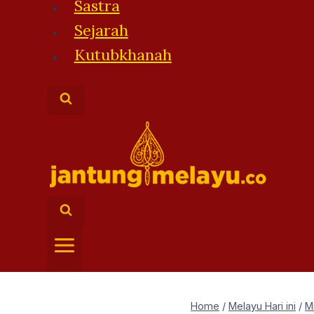
Sastra
Sejarah
Kutubkhanah
Home
/
Melayu Hari ini
/
M