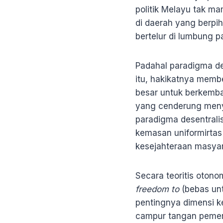
politik Melayu tak m
di daerah yang berpih
bertelur di lumbung p
Padahal paradigma de
itu, hakikatnya memb
besar untuk berkemba
yang cenderung men
paradigma desentrali
kemasan uniformirtas
kesejahteraan masyar
Secara teoritis otono
freedom to
(bebas unt
pentingnya dimensi k
campur tangan pemeri