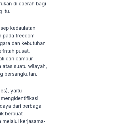
ukan di daerah bagi
 itu.
onsep kedaulatan
n pada freedom
negara dan kebutuhan
intah pusat.
li dari campur
 atas suatu wilayah,
ng bersangkutan.
es), yaitu
engidentifikasi
daya dari berbagai
uk berbuat
 melalui kerjasama-