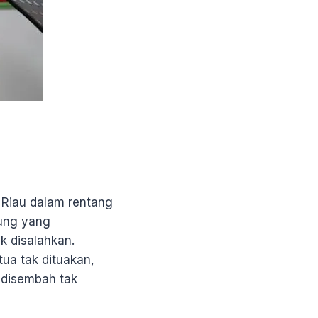
u Riau dalam rentang
tung yang
 disalahkan.
ua tak dituakan,
t disembah tak