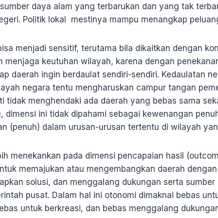
umber daya alam yang terbarukan dan yang tak terbar
egeri. Politik lokal mestinya mampu menangkap peluang
 bisa menjadi sensitif, terutama bila dikaitkan dengan k
n menjaga keutuhan wilayah, karena dengan penekana
p daerah ingin berdaulat sendiri-sendiri. Kedaulatan 
layah negara tentu mengharuskan campur tangan pemer
ti tidak menghendaki ada daerah yang bebas sama seka
u, dimensi ini tidak dipahami sebagai kewenangan penuh
 (penuh) dalam urusan-urusan tertentu di wilayah ya
ebih menekankan pada dimensi pencapaian hasil (outcom
tuk memajukan atau mengembangkan daerah dengan m
pkan solusi, dan menggalang dukungan serta sumber 
intah pusat. Dalam hal ini otonomi dimaknai bebas unt
ebas untuk berkreasi, dan bebas menggalang dukungan