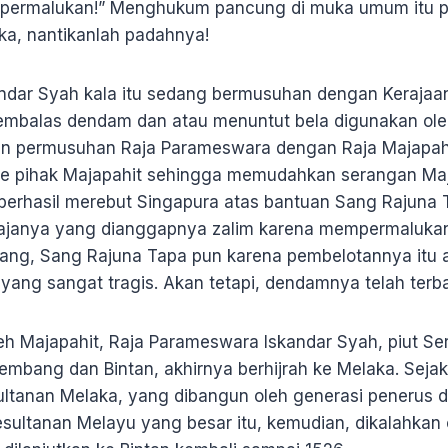
 dipermalukan!” Menghukum pancung di muka umum itu 
a, nantikanlah padahnya!
andar Syah kala itu sedang bermusuhan dengan Kerajaan
mbalas dendam dan atau menuntut bela digunakan ole
 permusuhan Raja Parameswara dengan Raja Majapahit
e pihak Majapahit sehingga memudahkan serangan Maja
berhasil merebut Singapura atas bantuan Sang Rajuna
rajanya yang dianggapnya zalim karena mempermalukan
ang, Sang Rajuna Tapa pun karena pembelotannya itu 
yang sangat tragis. Akan tetapi, dendamnya telah terb
eh Majapahit, Raja Parameswara Iskandar Syah, piut Ser
mbang dan Bintan, akhirnya berhijrah ke Melaka. Sejak
ultanan Melaka, yang dibangun oleh generasi penerus da
sultanan Melayu yang besar itu, kemudian, dikalahkan o