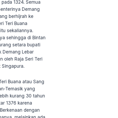
ra pada 1324. Semua
 menterinya Demang
ng berhijrah ke
ri Teri Buana
itu sekaliannya.
ya sehingga di Bintan
urang setara bupati
uk Demang Lebar
 oleh Raja Seri Teri
 Singapura.
i Teri Buana atau Sang
tan-Temasik yang
Lebih kurang 30 tahun
tar 1376 karena
. Berkenaan dengan
manya, melainkan ada