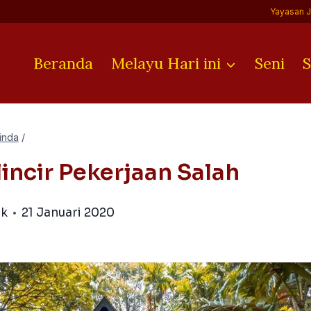
Yayasan 
Beranda
Melayu Hari ini
Seni
S
inda
/
lincir Pekerjaan Salah
ik
21 Januari 2020