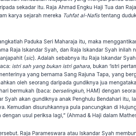
ripada sekadar itu. Raja Ahmad Engku Haji Tua dan Raja
lam karya sejarah mereka
Tuhfat al-Nafis
tentang duduk
ngkatlah Paduka Seri Maharaja itu, maka menggantika
ma Raja Iskandar Syah, dan Raja Iskandar Syah inilah 
anjapahit (
sic
). Adalah sebabnya itu Raja Iskandar Sya
baca:
istri sah yang bukan istri gahara
, bukan ‘istri pert
menterinya yang bernama Sang Rajuna Tapa, yang berg
tnahkan oleh seorang daripada gundiknya jua mengatak
hari bermukah (baca:
berselingkuh
, HAM) dengan seoran
ar Syah akan gundiknya anak Penghulu Bendahari itu, la
. Kemudian disuruhkannya pula pancungkan di Hujung 
a dengan usul periksa lagi,” (Ahmad & Haji dalam Mathe
 tersebut. Raja Parameswara atau Iskandar Syah membunu