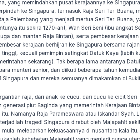
Buana, yang memindahkan pusat kerajaannya ke Singapu
rpindah ke Singapura, termasuk Raja Seri Teri Buana,
aja Palembang yang menjadi mertua Seri Teri Buana, ya
unya itu sekira 1270-an), Wan Seri Beni (ibu angkat Se
uga dan mantan Raja Bintan), serta pembesar kerajaan 
mbesar kerajaan berhijrah ke Singapura bersama rajan
 tinggi, kecuali pemimpin setingkat Datuk Kaya (lebih k
merintahan sekarang). Tak berapa lama antaranya Dat
para menteri senior, dan diikuti beberapa tahun kemudian
i Singapura dan mereka semuanya dimakamkan di Bukit
rgantian raja, dari anak ke cucu, dari cucu ke cicit Ser
h generasi piut Baginda yang memerintah Kerajaan Bin
a itu. Namanya Raja Parameswara atau Iskandar Syah. 
erjadilah tragedi Singapura direbut oleh Majapahit seki
tu mulai melebarkan kekuasaannya di nusantara kala itu
bukanlah kehebatan Majapahit yang menjadi punca uta