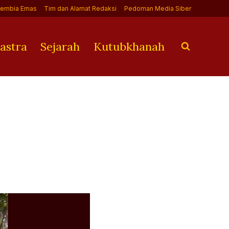
Jembia Emas
Tim dan Alamat Redaksi
Pedoman Media Siber
astra
Sejarah
Kutubkhanah