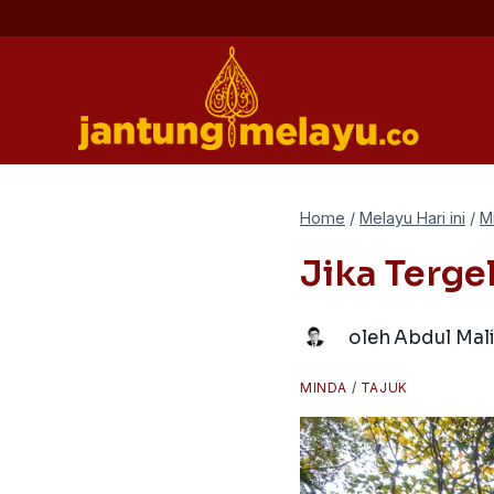
Skip
to
content
Home
/
Melayu Hari ini
/
M
Jika Terge
oleh
Abdul Mal
MINDA
/
TAJUK