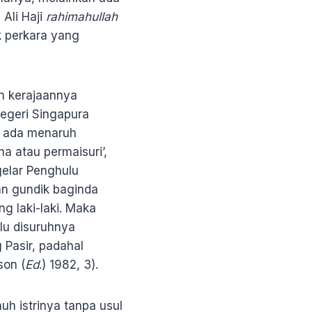
 Ali Haji
rahimahullah
 perkara yang
n kerajaannya
negeri Singapura
h ada menaruh
ama atau permaisuri’,
elar Penghulu
an gundik baginda
g laki-laki. Maka
lu disuruhnya
Pasir, padahal
son (
Ed
.) 1982, 3).
h istrinya tanpa usul