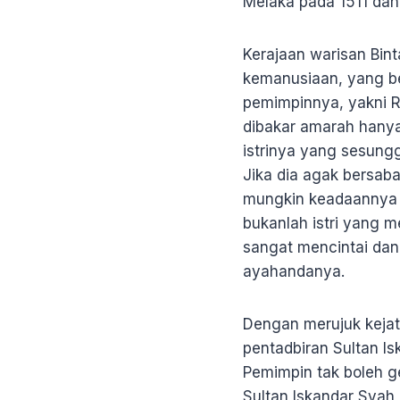
Melaka pada 1511 dan 
Kerajaan warisan Bin
kemanusiaan, yang be
pemimpinnya, yakni R
dibakar amarah hanya
istrinya yang sesung
Jika dia agak bersab
mungkin keadaannya me
bukanlah istri yang m
sangat mencintai dan
ayahandanya.
Dengan merujuk kejat
pentadbiran Sultan I
Pemimpin tak boleh ge
Sultan Iskandar Syah 