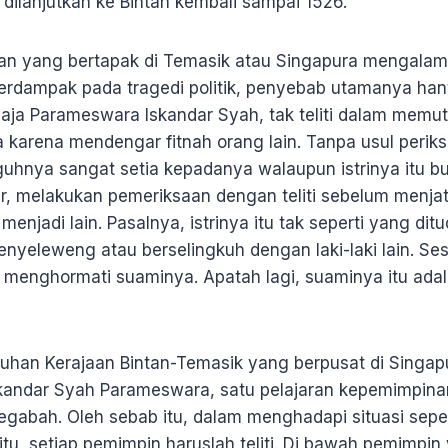
dilanjutkan ke Bintan kembali sampai 1526.
tan yang bertapak di Temasik atau Singapura mengalami
rdampak pada tragedi politik, penyebab utamanya han
aja Parameswara Iskandar Syah, tak teliti dalam memut
 karena mendengar fitnah orang lain. Tanpa usul perik
guhnya sangat setia kepadanya walaupun istrinya itu bu
ar, melakukan pemeriksaan dengan teliti sebelum menj
njadi lain. Pasalnya, istrinya itu tak seperti yang dit
enyeleweng atau berselingkuh dengan laki-laki lain. S
 menghormati suaminya. Apatah lagi, suaminya itu adal
uhan Kerajaan Bintan-Temasik yang berpusat di Singap
skandar Syah Parameswara, satu pelajaran kepemimpinan
gabah. Oleh sebab itu, dalam menghadapi situasi seper
itu, setiap pemimpin haruslah teliti. Di bawah pemimpin