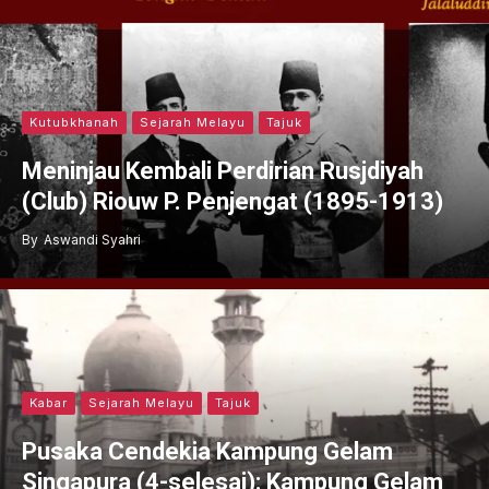
Kutubkhanah
Sejarah Melayu
Tajuk
Meninjau Kembali Perdirian Rusjdiyah
(Club) Riouw P. Penjengat (1895-1913)
By
Aswandi Syahri
Kabar
Sejarah Melayu
Tajuk
Pusaka Cendekia Kampung Gelam
Singapura (4-selesai): Kampung Gelam