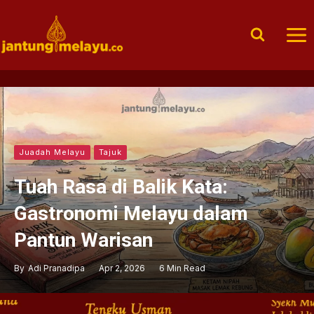
Skip
to
content
Juadah Melayu
Tajuk
Tuah Rasa di Balik Kata:
Gastronomi Melayu dalam
Pantun Warisan
By
Adi Pranadipa
Apr 2, 2026
6 Min Read