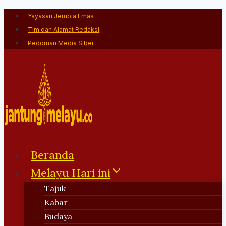
Skip
Yayasan Jembia Emas
to
Tim dan Alamat Redaksi
content
Pedoman Media Siber
Beranda
Melayu Hari ini
Tajuk
Kabar
Budaya