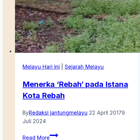
Melayu Hari ini
|
Sejarah Melayu
Menerka ‘Rebah’ pada Istana
Kota Rebah
By
Redaksi jantungmelayu
22 April 2017
9
Juli 2024
Menerka
Read More