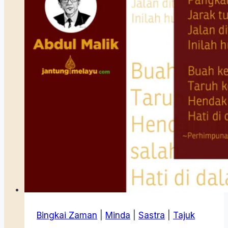
Bingkai Zaman
|
Minda
|
Sastra
|
Tajuk