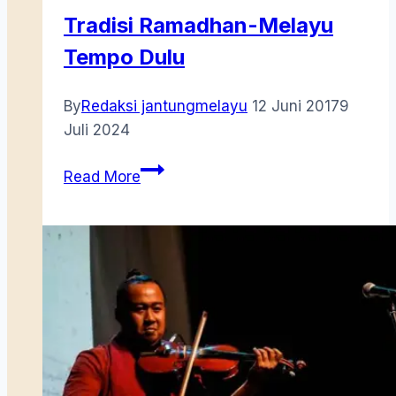
Tradisi Ramadhan-Melayu
Tempo Dulu
By
Redaksi jantungmelayu
12 Juni 2017
9
Juli 2024
Tradisi
Read More
Ramadhan-
Melayu
Tempo
Dulu