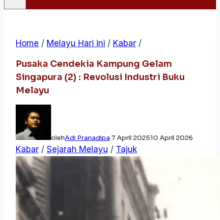
Home
/
Melayu Hari ini
/
Kabar
/
Pusaka Cendekia Kampung Gelam
Singapura (2) : Revolusi Industri Buku
Melayu
oleh
Adi Pranadipa
7 April 2025
10 April 2026
Kabar
/
Sejarah Melayu
/
Tajuk