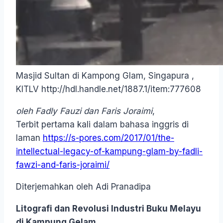
Masjid Sultan di Kampong Glam, Singapura ,
KITLV http://hdl.handle.net/1887.1/item:777608
oleh Fadly Fauzi dan Faris Joraimi
,
Terbit pertama kali dalam bahasa inggris di
laman
https://s-pores.com/2017/01/the-
intellectual-legacy-of-kampung-glam-by-fadli-
fawzi-and-faris-joraimi/
Diterjemahkan oleh Adi Pranadipa
Litografi dan Revolusi Industri Buku Melayu
di Kampung Gelam