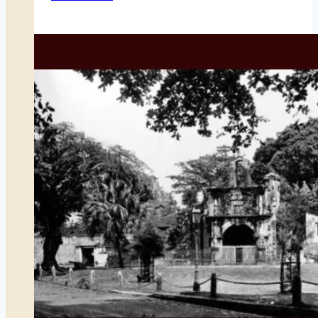
‘Rebah’
pada
Istana
Kota
Rebah