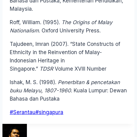
Bahasa dan Pustaka, Kementerian Pendidikan,
Malaysia.
Roff, William. (1995).
The Origins of Malay
Nationalism
. Oxford University Press.
Tajudeen, Imran (2007). “State Constructs of
Ethnicity in the Reinvention of Malay-
Indonesian Heritage in
Singapore.”
TDSR
Volume XVIII Number
Ishak, M. S. (1998).
Penerbitan & pencetakan
buku Melayu, 1807-1960
. Kuala Lumpur: Dewan
Bahasa dan Pustaka
Post
#
Serantau
#
singapura
Tags: