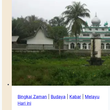
Bingkai Zaman
|
Budaya
|
Kabar
|
Melayu
Hari ini