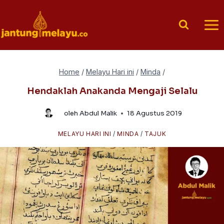
Skip
to
content
Home
/
Melayu Hari ini
/
Minda
/
Hendaklah Anakanda Mengaji Selalu
oleh
Abdul Malik
18 Agustus 2019
MELAYU HARI INI
/
MINDA
/
TAJUK