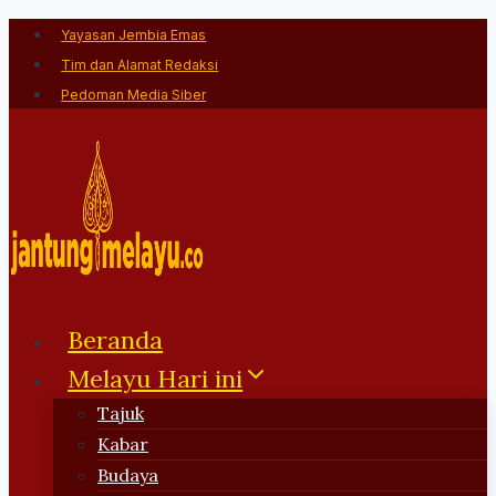
Skip
Yayasan Jembia Emas
to
Tim dan Alamat Redaksi
content
Pedoman Media Siber
Beranda
Melayu Hari ini
Tajuk
Kabar
Budaya