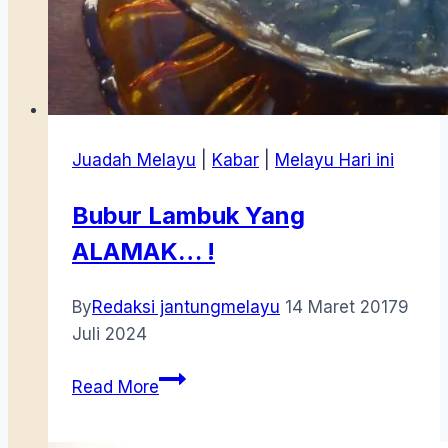
Juadah Melayu
|
Kabar
|
Melayu Hari ini
Bubur Lambuk Yang
ALAMAK… !
By
Redaksi jantungmelayu
14 Maret 2017
9
Juli 2024
Bubur
Read More
Lambuk
Yang