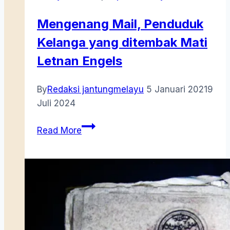
Mengenang Mail, Penduduk
Kelanga yang ditembak Mati
Letnan Engels
By
Redaksi jantungmelayu
5 Januari 2021
9
Juli 2024
Mengenang
Read More
Mail,
Penduduk
Kelanga
yang
ditembak
Mati
Letnan