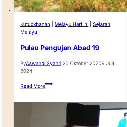
Kutubkhanah
|
Melayu Hari ini
|
Sejarah
Melayu
Pulau Pengujan Abad 19
By
Aswandi Syahri
26 Oktober 2020
9 Juli
2024
Pulau
Read More
Pengujan
Abad
19