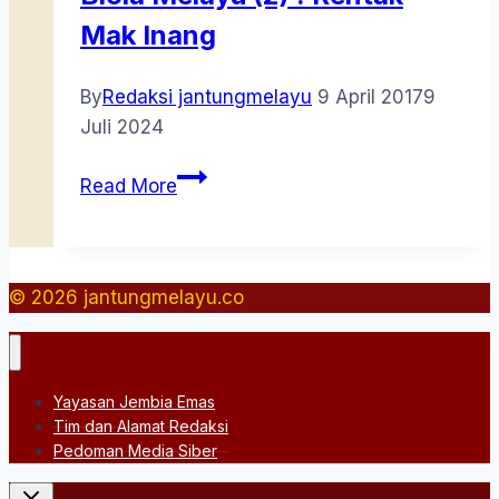
Mak Inang
By
Redaksi jantungmelayu
9 April 2017
9
Juli 2024
Biola
Read More
Melayu
(2)
:
Rentak
© 2026 jantungmelayu.co
Mak
Inang
Yayasan Jembia Emas
Tim dan Alamat Redaksi
Pedoman Media Siber