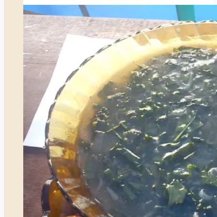
Riau
Raja
Ali
Marhum
Kantor
di
Pulau
Penyengat
Tahun
1854