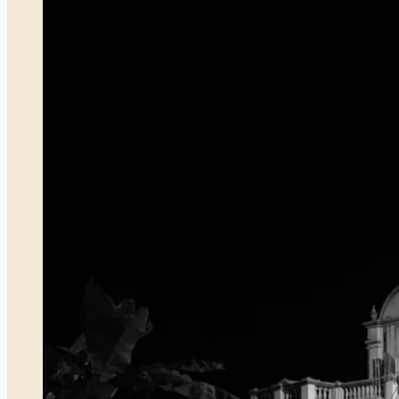
Bugis
di
Riau-
Lingga