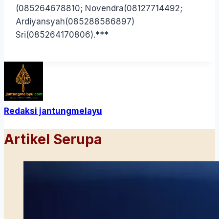
(085264678810; Novendra(08127714492;
Ardiyansyah(085288586897)
Sri(085264170806).***
Redaksi jantungmelayu
Artikel Serupa