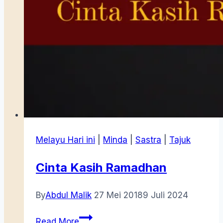
Melayu Hari ini
|
Minda
|
Sastra
|
Tajuk
Cinta Kasih Ramadhan
By
Abdul Malik
27 Mei 2018
9 Juli 2024
Cinta
Read More