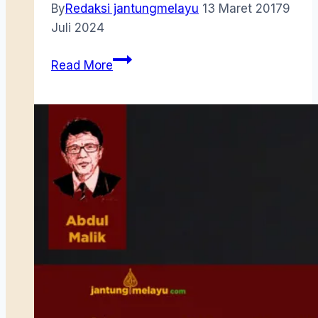
By
Redaksi jantungmelayu
13 Maret 2017
9
Juli 2024
Demi
Read More
Lendir
Naga,
Cheng
Ho
Rela
Berlayar
Ke
Selatan