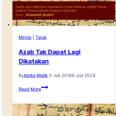
Minda
|
Tajuk
Azab Tak Dapat Lagi
Dikatakan
By
Abdul Malik
5 Juli 2019
9 Juli 2024
Azab
Read More
Tak
Dapat
Lagi
Dikatakan