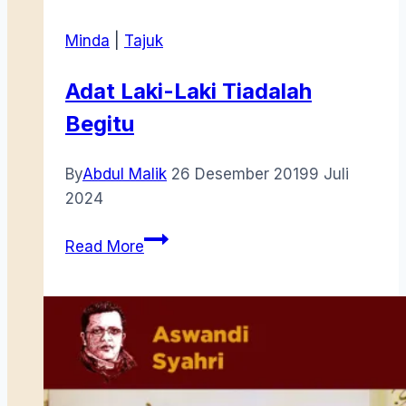
Minda
|
Tajuk
Adat Laki-Laki Tiadalah
Begitu
By
Abdul Malik
26 Desember 2019
9 Juli
2024
Adat
Read More
Laki-
Laki
Tiadalah
Begitu