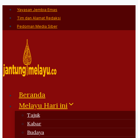
Skip
Yayasan Jembia Emas
to
Tim dan Alamat Redaksi
content
Pedoman Media Siber
Beranda
Melayu Hari ini
Tajuk
Kabar
Budaya