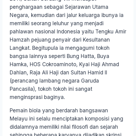
penghargaan sebagai Sejarawan Utama
Negara, kemudian dari jalur keluarga ibunya ia
memiliki seorang leluhur yang menjadi
pahlawan nasional Indonesia yaitu Tengku Amir
Hamzah pejuang penyair dari Kesultanan
Langkat. Begitupula ia mengagumi tokoh
bangsa lainnya seperti Bung Hatta, Buya
Hamka, HOS Cokroaminoto, Kyai Haji Ahmad
Dahlan, Raja Ali Haji dan Sultan Hamid II
(perancang lambang negara Garuda
Pancasila), tokoh tokoh ini sangat
menginsprasi baginya.
Pemain biola yang berdarah bangsawan
Melayu ini selalu menciptakan komposisi yang
didalamnya memiliki nilai filosofi dan sejarah
sehingga beberapa karyanya dijadikan skripsi