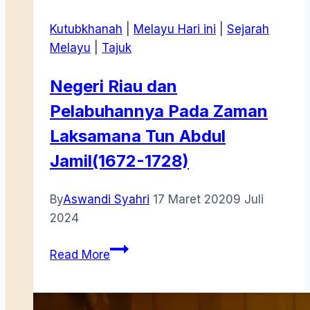
Kutubkhanah
|
Melayu Hari ini
|
Sejarah
Melayu
|
Tajuk
Negeri Riau dan
Pelabuhannya Pada Zaman
Laksamana Tun Abdul
Jamil(1672-1728)
By
Aswandi Syahri
17 Maret 2020
9 Juli
2024
Negeri
Read More
Riau
dan
Pelabuhannya