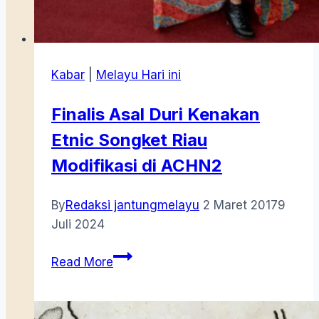
Kabar
|
Melayu Hari ini
Finalis Asal Duri Kenakan
Etnic Songket Riau
Modifikasi di ACHN2
By
Redaksi jantungmelayu
2 Maret 2017
9
Juli 2024
Finalis
Read More
Asal
Duri
Kenakan