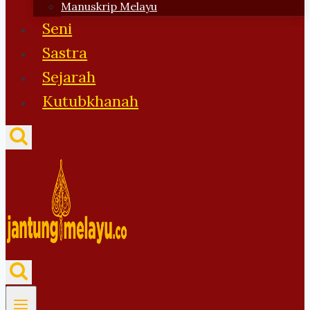
Manuskrip Melayu
Seni
Sastra
Sejarah
Kutubkhanah