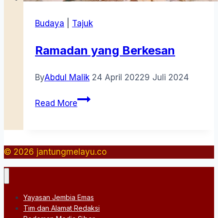
Budaya
|
Tajuk
Ramadan yang Berkesan
By
Abdul Malik
24 April 2022
9 Juli 2024
Ramadan
Read More
yang
Berkesan
© 2026 jantungmelayu.co
Yayasan Jembia Emas
Tim dan Alamat Redaksi