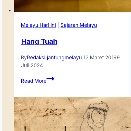
Melayu Hari ini
|
Sejarah Melayu
Hang Tuah
By
Redaksi jantungmelayu
13 Maret 2019
9
Juli 2024
Hang
Read More
Tuah