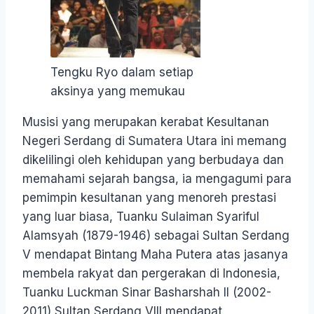
Tengku Ryo dalam setiap
aksinya yang memukau
Musisi yang merupakan kerabat Kesultanan
Negeri Serdang di Sumatera Utara ini memang
dikelilingi oleh kehidupan yang berbudaya dan
memahami sejarah bangsa, ia mengagumi para
pemimpin kesultanan yang menoreh prestasi
yang luar biasa, Tuanku Sulaiman Syariful
Alamsyah (1879-1946) sebagai Sultan Serdang
V mendapat Bintang Maha Putera atas jasanya
membela rakyat dan pergerakan di Indonesia,
Tuanku Luckman Sinar Basharshah II (2002-
2011) Sultan Serdang VIII mendapat