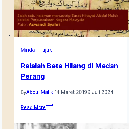
Minda
|
Tajuk
Relalah Beta Hilang di Medan
Perang
By
Abdul Malik
14 Maret 2019
9 Juli 2024
Relalah
Read More
Beta
Hilang
di