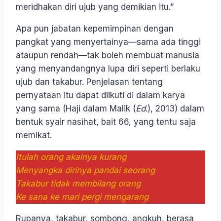
meridhakan diri ujub yang demikian itu.”
Apa pun jabatan kepemimpinan dengan
pangkat yang menyertainya—sama ada tinggi
ataupun rendah—tak boleh membuat manusia
yang menyandangnya lupa diri seperti berlaku
ujub dan takabur. Penjelasan tentang
pernyataan itu dapat diikuti di dalam karya
yang sama (Haji dalam Malik (
Ed
.), 2013) dalam
bentuk syair nasihat, bait 66, yang tentu saja
memikat.
Itulah orang akalnya kurang
Menyangka dirinya pandai seorang
Takabur tidak membilang orang
Ke sana ke mari pergi mengarang
Rupanya, takabur, sombong, angkuh, berasa