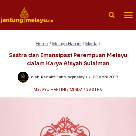
Skip
to
content
Home
/
Melayu Hari ini
/
Minda
/
Sastra dan Emansipasi Perempuan Melayu
dalam Karya Aisyah Sulaiman
oleh
Redaksi jantungmelayu
22 April 2017
MELAYU HARI INI
/
MINDA
/
SASTRA