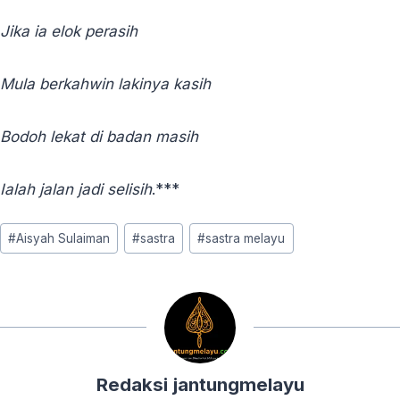
Jika ia elok perasih
Mula berkahwin lakinya kasih
Bodoh lekat di badan masih
Ialah jalan jadi selisih
.***
Post
#
Aisyah Sulaiman
#
sastra
#
sastra melayu
Tags:
Redaksi jantungmelayu