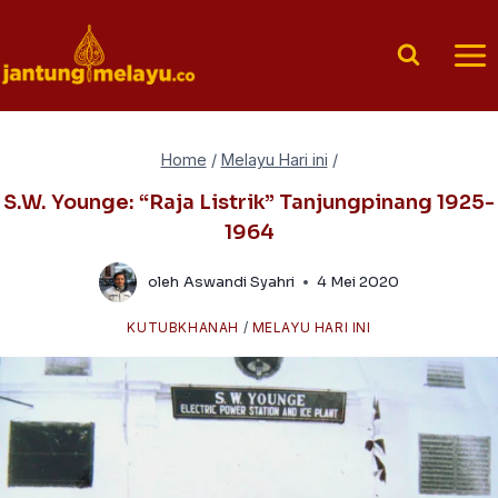
Skip
to
content
Home
/
Melayu Hari ini
/
S.W. Younge: “Raja Listrik” Tanjungpinang 1925-
1964
oleh
Aswandi Syahri
4 Mei 2020
KUTUBKHANAH
/
MELAYU HARI INI