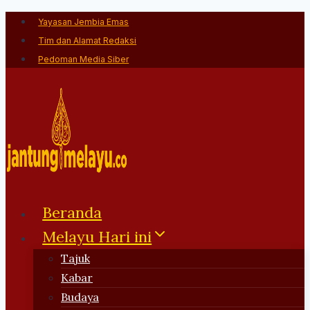
Skip
Yayasan Jembia Emas
to
Tim dan Alamat Redaksi
content
Pedoman Media Siber
Beranda
Melayu Hari ini
Tajuk
Kabar
Budaya