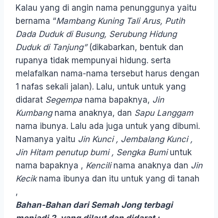
Kalau yang di angin nama penunggunya yaitu
bernama “
Mambang Kuning Tali Arus, Putih
Dada Duduk di Busung, Serubung Hidung
Duduk di Tanjung”
(dikabarkan, bentuk dan
rupanya tidak mempunyai hidung. serta
melafalkan nama-nama tersebut harus dengan
1 nafas sekali jalan). Lalu, untuk untuk yang
didarat
Segempa
nama bapaknya,
Jin
Kumbang
nama anaknya, dan
Sapu Langgam
nama ibunya. Lalu ada juga untuk yang dibumi.
Namanya yaitu
Jin Kunci , Jembalang Kunci ,
Jin Hitam penutup bumi , Sengka Bumi
untuk
nama bapaknya ,
Kencili
nama anaknya dan
Jin
Kecik
nama ibunya dan itu untuk yang di tanah
,
Bahan-Bahan dari Semah Jong terbagi
menjadi 2, yang dilaut dan didarat :