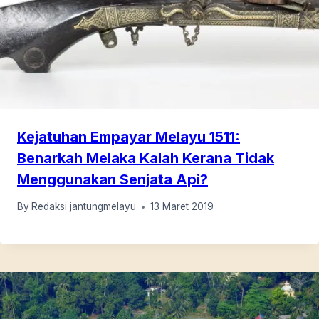
Kejatuhan Empayar Melayu 1511:
Benarkah Melaka Kalah Kerana Tidak
Menggunakan Senjata Api?
By
Redaksi jantungmelayu
13 Maret 2019