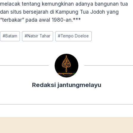
melacak tentang kemungkinan adanya bangunan tua
dan situs bersejarah di Kampung Tua Jodoh yang
“terbakar” pada awal 1980-an.***
Post
#
Batam
#
Natsir Tahar
#
Tempo Doeloe
Tags:
Redaksi jantungmelayu