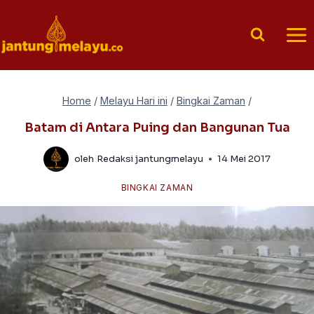
Skip
to
content
Home
/
Melayu Hari ini
/
Bingkai Zaman
/
Batam di Antara Puing dan Bangunan Tua
oleh
Redaksi jantungmelayu
14 Mei 2017
BINGKAI ZAMAN