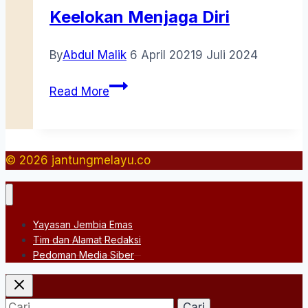
Keelokan Menjaga Diri
By
Abdul Malik
6 April 2021
9 Juli 2024
Keelokan
Read More
Menjaga
Diri
© 2026 jantungmelayu.co
Yayasan Jembia Emas
Tim dan Alamat Redaksi
Pedoman Media Siber
Cari