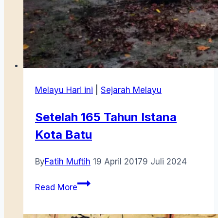
Melayu Hari ini
|
Sejarah Melayu
Setelah 165 Tahun Istana
Kota Batu
By
Fatih Muftih
19 April 2017
9 Juli 2024
Setelah
Read More
165
Tahun