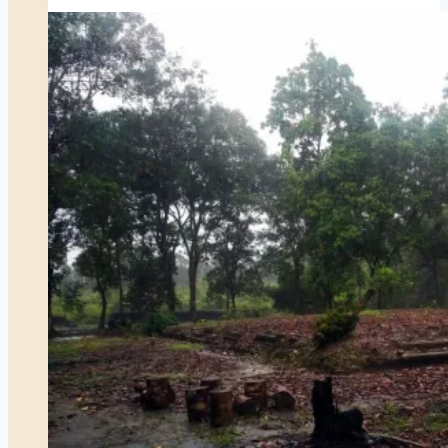
Maestro,
Agar
Seni
Tradisi
Tak
Hanya
Dikenal,
Tapi
Juga
Hidup
dan
Terwariskan