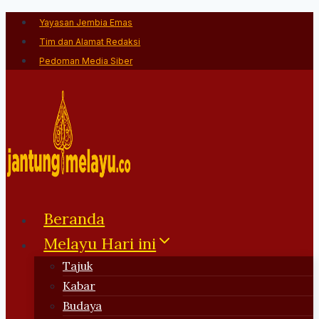
Skip
Yayasan Jembia Emas
to
Tim dan Alamat Redaksi
content
Pedoman Media Siber
Beranda
Melayu Hari ini
Tajuk
Kabar
Budaya