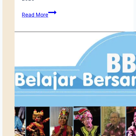
Pusaka
Read More
Cendekia
Kampung
Gelam
Singapura
(4-
selesai):
Kampung
Gelam
dan
Perubahan
Sosial