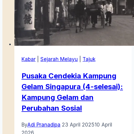
Kabar
|
Sejarah Melayu
|
Tajuk
Pusaka Cendekia Kampung
Gelam Singapura (4-selesai):
Kampung Gelam dan
Perubahan Sosial
By
Adi Pranadipa
23 April 2025
10 April
2026