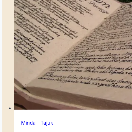
Minda
|
Tajuk