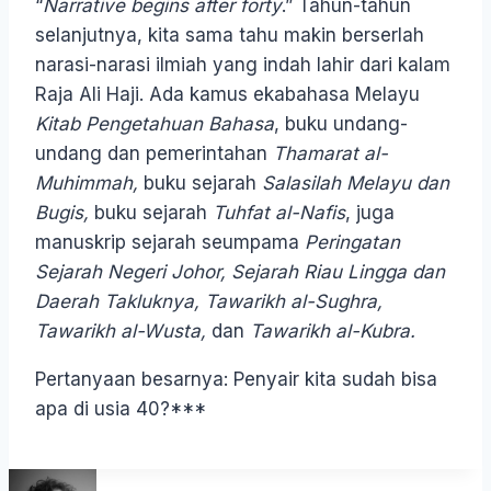
“
Narrative begins after forty
.” Tahun-tahun
selanjutnya, kita sama tahu makin berserlah
narasi-narasi ilmiah yang indah lahir dari kalam
Raja Ali Haji. Ada kamus ekabahasa Melayu
Kitab Pengetahuan Bahasa
, buku undang-
undang dan pemerintahan
Thamarat al-
Muhimmah,
buku sejarah
Salasilah Melayu dan
Bugis,
buku sejarah
Tuhfat al-Nafis
, juga
manuskrip sejarah seumpama
Peringatan
Sejarah Negeri Johor, Sejarah Riau Lingga dan
Daerah Takluknya, Tawarikh al-Sughra,
Tawarikh al-Wusta,
dan
Tawarikh al-Kubra.
Pertanyaan besarnya: Penyair kita sudah bisa
apa di usia 40?***