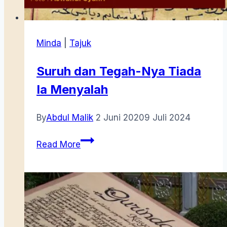
Minda
|
Tajuk
Suruh dan Tegah-Nya Tiada
Ia Menyalah
By
Abdul Malik
2 Juni 2020
9 Juli 2024
Suruh
Read More
dan
Tegah-
Nya
Tiada
Ia
Menyalah