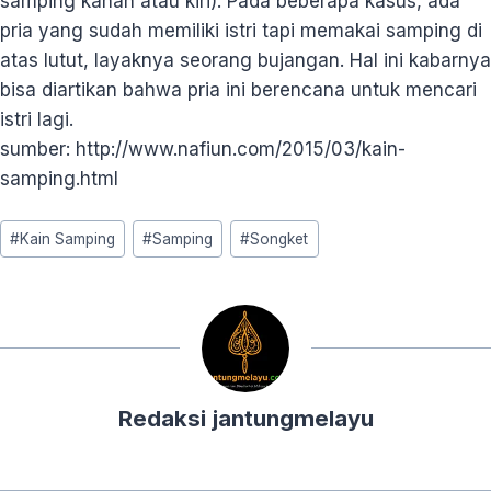
samping kanan atau kiri). Pada beberapa kasus, ada
pria yang sudah memiliki istri tapi memakai samping di
atas lutut, layaknya seorang bujangan. Hal ini kabarnya
bisa diartikan bahwa pria ini berencana untuk mencari
istri lagi.
sumber: http://www.nafiun.com/2015/03/kain-
samping.html
Post
#
Kain Samping
#
Samping
#
Songket
Tags:
Redaksi jantungmelayu