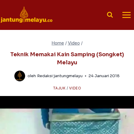
Skip
to
content
Home
/
Video
/
Teknik Memakai Kain Samping (Songket)
Melayu
oleh
Redaksi jantungmelayu
24 Januari 2018
TAJUK
/
VIDEO