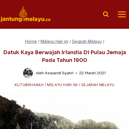
Skip
to
content
Home
/
Melayu Hari ini
/
Sejarah Melayu
/
Datuk Kaya Berwajah Irlandia Di Pulau Jemaja
Pada Tahun 1900
oleh
Aswandi Syahri
22 Maret 2021
KUTUBKHANAH
/
MELAYU HARI INI
/
SEJARAH MELAYU