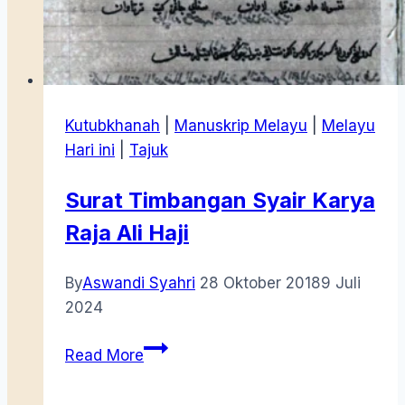
Kutubkhanah
|
Manuskrip Melayu
|
Melayu
Hari ini
|
Tajuk
Surat Timbangan Syair Karya
Raja Ali Haji
By
Aswandi Syahri
28 Oktober 2018
9 Juli
2024
Surat
Read More
Timbangan
Syair