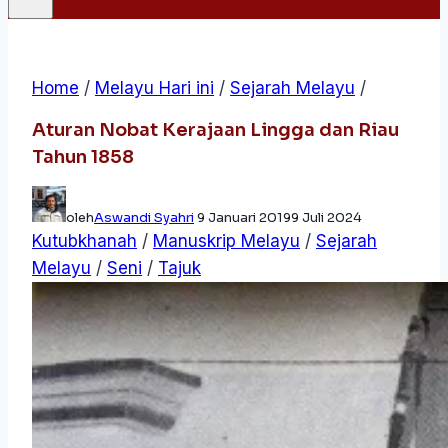
Home
/
Melayu Hari ini
/
Sejarah Melayu
/
Aturan Nobat Kerajaan Lingga dan Riau
Tahun 1858
oleh
Aswandi Syahri
9 Januari 2019
9 Juli 2024
Kutubkhanah
/
Manuskrip Melayu
/
Sejarah
Melayu
/
Seni
/
Tajuk