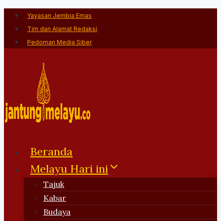
Skip
Yayasan Jembia Emas
to
Tim dan Alamat Redaksi
content
Pedoman Media Siber
Beranda
Melayu Hari ini
Tajuk
Kabar
Budaya