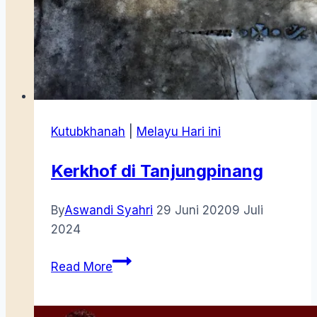
Kutubkhanah
|
Melayu Hari ini
Kerkhof di Tanjungpinang
By
Aswandi Syahri
29 Juni 2020
9 Juli
2024
Kerkhof
Read More
di
Tanjungpinang