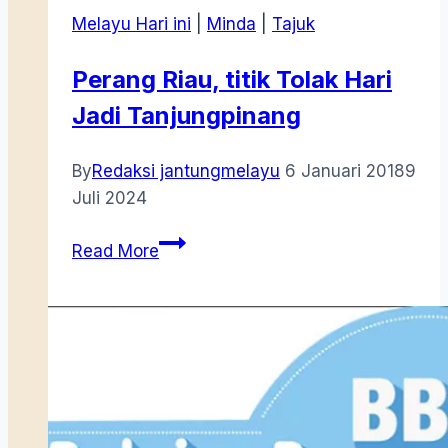
Melayu Hari ini
|
Minda
|
Tajuk
Perang Riau, titik Tolak Hari
Jadi Tanjungpinang
By
Redaksi jantungmelayu
6 Januari 2018
9
Juli 2024
Perang
Read More
Riau,
titik
Tolak
Hari
Jadi
Tanjungpinang