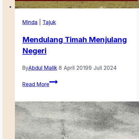
Minda
|
Tajuk
Mendulang Timah Menjulang
Negeri
By
Abdul Malik
8 April 2019
9 Juli 2024
Mendulang
Read More
Timah
Menjulang
Negeri