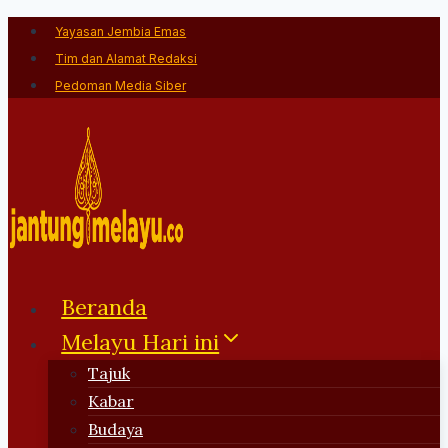
Skip
Yayasan Jembia Emas
to
Tim dan Alamat Redaksi
content
Pedoman Media Siber
Beranda
Melayu Hari ini
Tajuk
Kabar
Budaya