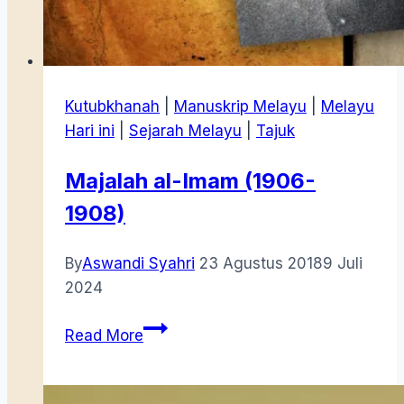
Kutubkhanah
|
Manuskrip Melayu
|
Melayu
Hari ini
|
Sejarah Melayu
|
Tajuk
Majalah al-Imam (1906-
1908)
By
Aswandi Syahri
23 Agustus 2018
9 Juli
2024
Majalah
Read More
al-
Imam
(1906-