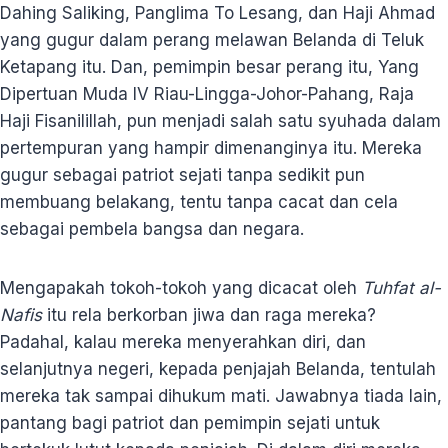
Dahing Saliking, Panglima To Lesang, dan Haji Ahmad
yang gugur dalam perang melawan Belanda di Teluk
Ketapang itu. Dan, pemimpin besar perang itu, Yang
Dipertuan Muda IV Riau-Lingga-Johor-Pahang, Raja
Haji Fisanilillah, pun menjadi salah satu syuhada dalam
pertempuran yang hampir dimenanginya itu. Mereka
gugur sebagai patriot sejati tanpa sedikit pun
membuang belakang, tentu tanpa cacat dan cela
sebagai pembela bangsa dan negara.
Mengapakah tokoh-tokoh yang dicacat oleh
Tuhfat al-
Nafis
itu rela berkorban jiwa dan raga mereka?
Padahal, kalau mereka menyerahkan diri, dan
selanjutnya negeri, kepada penjajah Belanda, tentulah
mereka tak sampai dihukum mati. Jawabnya tiada lain,
pantang bagi patriot dan pemimpin sejati untuk