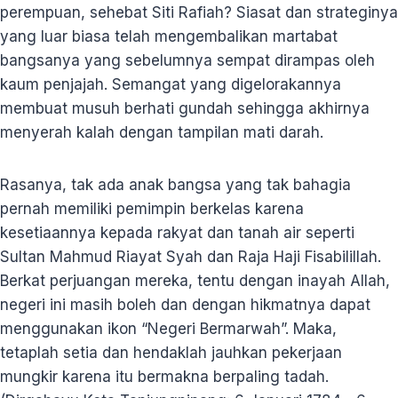
perempuan, sehebat Siti Rafiah? Siasat dan strateginya
yang luar biasa telah mengembalikan martabat
bangsanya yang sebelumnya sempat dirampas oleh
kaum penjajah. Semangat yang digelorakannya
membuat musuh berhati gundah sehingga akhirnya
menyerah kalah dengan tampilan mati darah.
Rasanya, tak ada anak bangsa yang tak bahagia
pernah memiliki pemimpin berkelas karena
kesetiaannya kepada rakyat dan tanah air seperti
Sultan Mahmud Riayat Syah dan Raja Haji Fisabilillah.
Berkat perjuangan mereka, tentu dengan inayah Allah,
negeri ini masih boleh dan dengan hikmatnya dapat
menggunakan ikon “Negeri Bermarwah”. Maka,
tetaplah setia dan hendaklah jauhkan pekerjaan
mungkir karena itu bermakna berpaling tadah.