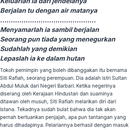
Keluarlah ia dari jendelanya
Berjalan tu dengan air matanya
………………………………………
Menyamarlah ia sambil berjalan
Seorang pun tiada yang menegurkan
Sudahlah yang demikian
Lepaslah ia ke dalam hutan
Tokoh pemimpin yang boleh dibanggakan itu bernama
Siti Rafiah, seorang perempuan. Dia adalah istri Sultan
Abdul Muluk dari Negeri Barbari. Ketika negerinya
diserang oleh Kerajaan Hindustan dan suaminya
ditawan oleh musuh, Siti Rafiah melarikan diri dari
istana. Tekadnya sudah bulat bahwa dia tak akan
pernah bertuankan penjajah, apa pun tantangan yang
harus dihadapinya. Pelariannya berhasil dengan masuk