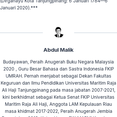
(Dirgahayu Kota Tanjungpinang: 6 Januari 1784—6
Januari 2020).***
Abdul Malik
Budayawan, Peraih Anugerah Buku Negara Malaysia
2020 , Guru Besar Bahasa dan Sastra Indonesia FKIP
UMRAH. Pernah menjabat sebagai Dekan Fakultas
Keguruan dan Ilmu Pendidikan Universitas Maritim Raja
Ali Haji Tanjungpinang pada masa jabatan 2007-2021,
kini berkhidmat sebagai Ketua Senat FKIP Universitas
Maritim Raja Ali Haji, Anggota LAM Kepulauan Riau
masa khidmat 2017-2022, Peraih Anugerah Jembia