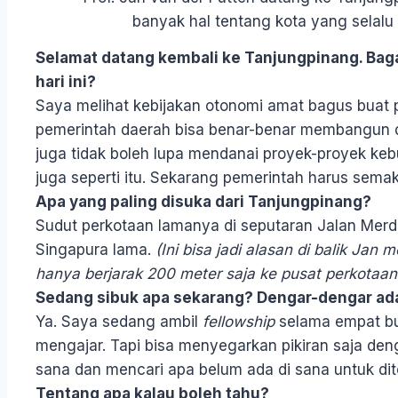
banyak hal tentang kota yang selalu di
Selamat datang kembali ke Tanjungpinang. Ba
hari ini?
Saya melihat kebijakan otonomi amat bagus buat
pemerintah daerah bisa benar-benar membangun d
juga tidak boleh lupa mendanai proyek-proyek ke
juga seperti itu. Sekarang pemerintah harus semaki
Apa yang paling disuka dari Tanjungpinang?
Sudut perkotaan lamanya di seputaran Jalan Mer
Singapura lama.
(Ini bisa jadi alasan di balik Jan
hanya berjarak 200 meter saja ke pusat perkotaan
Sedang sibuk apa sekarang? Dengar-dengar ada
Ya. Saya sedang ambil
fellowship
selama empat bul
mengajar. Tapi bisa menyegarkan pikiran saja deng
sana dan mencari apa belum ada di sana untuk dite
Tentang apa kalau boleh tahu?