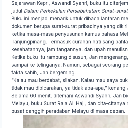
Sejarawan Kepri, Aswandi Syahri, buku itu diter
judul
Dalam Perkekalan Persabahatan: Surat-surat 
Buku ini menjadi menarik untuk dibaca lantaran men
dokumen berupa surat-surat pribadinya yang diki
ketika masa-masa penyusunan kamus bahasa Mel
Tanjungpinang. Termasuk curahan hati sang pahla
kesehatannya, jam tangannya, dan upah menulisn
Ketika buku itu rampung disusun, Jan mengenang,
sampai ke telinganya. Namun, sebagai seorang pen
fakta sahih, Jan bergeming.
“Kalau mau berdebat, silakan. Kalau mau saya bukt
tidak mau dibicarakan, ya tidak apa-apa,” kenang 
Selama 60 menit, ditemani Aswandi Syahri, Jan b
Melayu, buku Surat Raja Ali Haji, dan cita-citany
pusat canggih peradaban Melayu di masa depan.