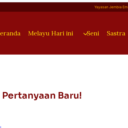
Yayasan Jembia Em
eranda
Melayu Hari ini
Seni
Sastra
 Pertanyaan Baru!
U