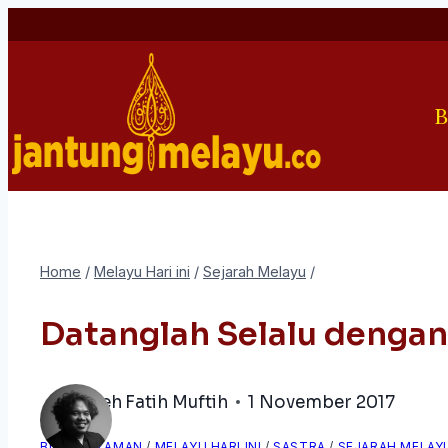
Skip
to
content
B
Home
/
Melayu Hari ini
/
Sejarah Melayu
/
Datanglah Selalu dengan
oleh
Fatih Muftih
1 November 2017
BINGKAI ZAMAN
/
MELAYU HARI INI
/
SASTRA
/
SEJARAH MELAY