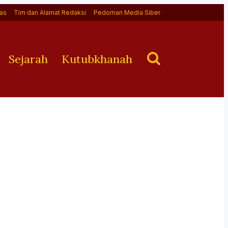
as
Tim dan Alamat Redaksi
Pedoman Media Siber
Sejarah
Kutubkhanah