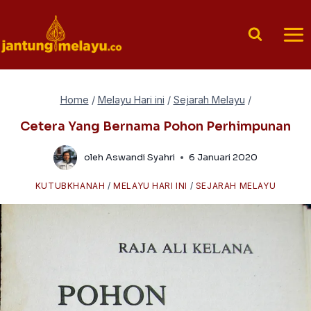
Skip
to
content
Home
/
Melayu Hari ini
/
Sejarah Melayu
/
Cetera Yang Bernama Pohon Perhimpunan
oleh
Aswandi Syahri
6 Januari 2020
KUTUBKHANAH
/
MELAYU HARI INI
/
SEJARAH MELAYU