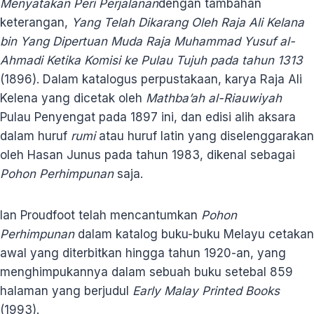
Menyatakan Peri Perjalanan
dengan tambahan
keterangan,
Yang Telah Dikarang Oleh Raja Ali Kelana
bin Yang Dipertuan Muda Raja Muhammad Yusuf al-
Ahmadi Ketika Komisi ke Pulau Tujuh pada tahun 1313
(1896). Dalam katalogus perpustakaan, karya Raja Ali
Kelena yang dicetak oleh
Mathba’ah al-Riauwiyah
Pulau Penyengat pada 1897 ini, dan edisi alih aksara
dalam huruf
rumi
atau huruf latin yang diselenggarakan
oleh Hasan Junus pada tahun 1983, dikenal sebagai
Pohon Perhimpunan
saja.
Ian Proudfoot telah mencantumkan
Pohon
Perhimpunan
dalam katalog buku-buku Melayu cetakan
awal yang diterbitkan hingga tahun 1920-an, yang
menghimpukannya dalam sebuah buku setebal 859
halaman yang berjudul
Early Malay Printed Books
(1993).