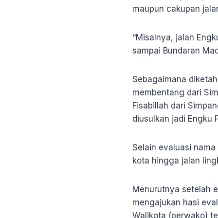
maupun cakupan jalan-
“Misalnya, jalan Engk
sampai Bundaran Mada
Sebagaimana diketahu
membentang dari Simp
Fisabillah dari Simpa
diusulkan jadi Engku P
Selain evaluasi nama ja
kota hingga jalan lin
Menurutnya setelah e
mengajukan hasi eval
Walikota (perwako) te