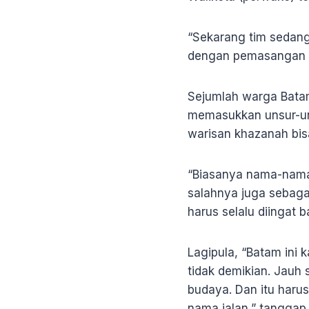
“Sekarang tim sedang 
dengan pemasangan na
Sejumlah warga Batam
memasukkan unsur-un
warisan khazanah bisa
“Biasanya nama-nama 
salahnya juga sebaga
harus selalu diingat 
Lagipula, “Batam ini 
tidak demikian. Jauh 
budaya. Dan itu haru
nama jalan,” tanggap 