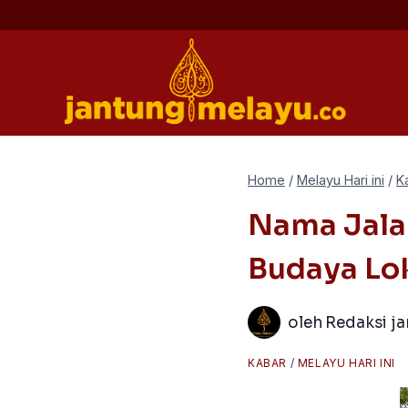
Skip
to
content
Home
/
Melayu Hari ini
/
K
Nama Jala
Budaya Lok
oleh
Redaksi j
KABAR
/
MELAYU HARI INI