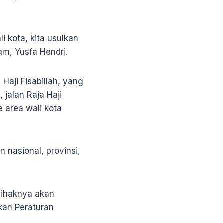
i kota, kita usulkan
m, Yusfa Hendri.
aji Fisabillah, yang
jalan Raja Haji
e area wali kota
an nasional, provinsi,
pihaknya akan
kan Peraturan