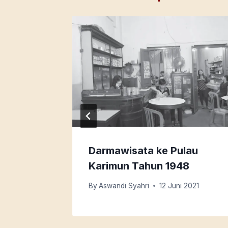
Bahasa
Darmawisata ke Pulau
Karimun Tahun 1948
2
By
Aswandi Syahri
12 Juni 2021