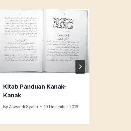
Kitab Panduan Kanak-
Persem
Kanak
Bugis
By
Aswandi Syahri
10 Desember 2019
By
Abdul M