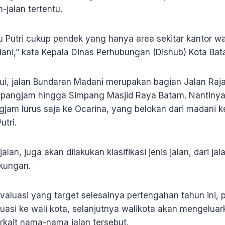
jalan tertentu.
u Putri cukup pendek yang hanya area sekitar kantor wal
ni,” kata Kepala Dinas Perhubungan (Dishub) Kota Bata
i, jalan Bundaran Madani merupakan bagian Jalan Raja H
angjam hingga Simpang Masjid Raya Batam. Nantinya, 
ngjam lurus saja ke Ocarina, yang belokan dari madani k
utri.
lan, juga akan dilakukan klasifikasi jenis jalan, dari jal
gkungan.
valuasi yang target selesainya pertengahan tahun ini, 
uasi ke wali kota, selanjutnya walikota akan mengeluar
rkait nama-nama jalan tersebut.