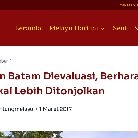
Yayasan 
Beranda
Melayu Hari ini
Seni
S
abar
/
n Batam Dievaluasi, Berhar
al Lebih Ditonjolkan
antungmelayu
1 Maret 2017