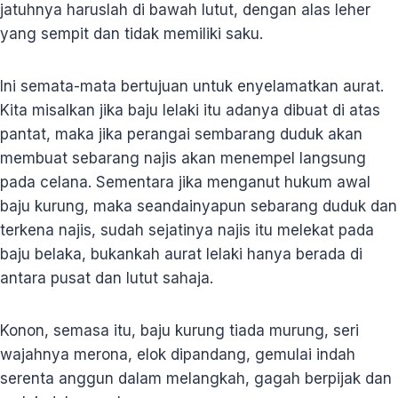
jatuhnya haruslah di bawah lutut, dengan alas leher
yang sempit dan tidak memiliki saku.
Ini semata-mata bertujuan untuk enyelamatkan aurat.
Kita misalkan jika baju lelaki itu adanya dibuat di atas
pantat, maka jika perangai sembarang duduk akan
membuat sebarang najis akan menempel langsung
pada celana. Sementara jika menganut hukum awal
baju kurung, maka seandainyapun sebarang duduk dan
terkena najis, sudah sejatinya najis itu melekat pada
baju belaka, bukankah aurat lelaki hanya berada di
antara pusat dan lutut sahaja.
Konon, semasa itu, baju kurung tiada murung, seri
wajahnya merona, elok dipandang, gemulai indah
serenta anggun dalam melangkah, gagah berpijak dan