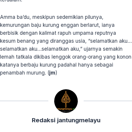
Amma ba’du, meskipun sedemikian pilunya,
kemurungan baju kurung enggan berlarut, ianya
berbisik dengan kalimat rapuh umpama reputnya
kesum benang yang diranggas usia, “selamatkan aku…
selamatkan aku…selamatkan aku,” ujarnya semakin
lemah tatkala dikibas lenggok orang-orang yang konon
katanya berbaju kurung padahal hanya sebagai
penambah murung. (
jm
)
Redaksi jantungmelayu