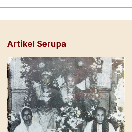
Artikel Serupa