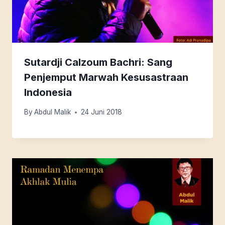
Sutardji Calzoum Bachri: Sang
Penjemput Marwah Kesusastraan
Indonesia
By
Abdul Malik
24 Juni 2018