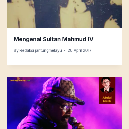
Mengenal Sultan Mahmud IV
By
Redaksi jantungmelayu
20 April 2017