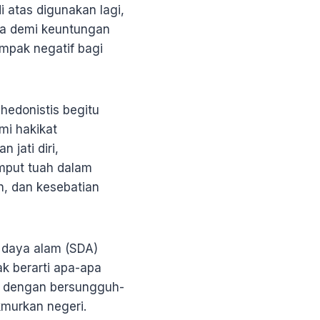
i atas digunakan lagi,
aja demi keuntungan
mpak negatif bagi
hedonistis begitu
i hakikat
jati diri,
mput tuah dalam
n, dan kesebatian
r daya alam (SDA)
ak berarti apa-apa
n dengan bersungguh-
murkan negeri.