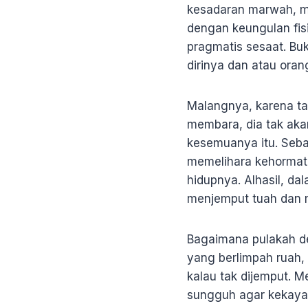
kesadaran marwah, man
dengan keungulan fis
pragmatis sesaat. Bu
dirinya dan atau orang
Malangnya, karena tak
membara, dia tak ak
kesemuanya itu. Seba
memelihara kehormata
hidupnya. Alhasil, d
menjemput tuah dan 
Bagaimana pulakah de
yang berlimpah ruah, b
kalau tak dijemput. 
sungguh agar kekaya