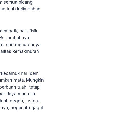
am semua bidang
kan tuah kelimpahan
embaik, baik fisik
 Bertambahnya
kat, dan menurunnya
ualitas kemakmuran
rkecamuk hari demi
jamkan mata. Mungkin
erbuah tuah, tetapi
ber daya manusia
ah negeri, justeru,
nya, negeri itu gagal