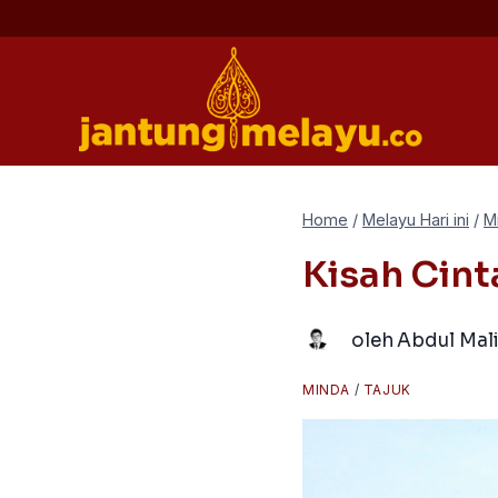
Skip
to
content
Home
/
Melayu Hari ini
/
M
Kisah Cint
oleh
Abdul Mal
MINDA
/
TAJUK