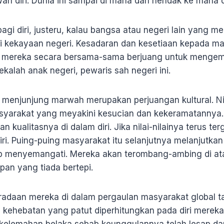
h diri. Dunia ini sampai di mana dan hendak ke mana
bagi diri, justeru, kalau bangsa atau negeri lain yang 
i kekayaan negeri. Kesadaran dan kesetiaan kepada m
mereka secara bersama-sama berjuang untuk mengem
ekalah anak negeri, pewaris sah negeri ini.
menjunjung marwah merupakan perjuangan kultural. Nil
masyarakat yang meyakini kesucian dan kekeramatannya.
n kualitasnya di dalam diri. Jika nilai-nilainya terus t
diri. Puing-puing masyarakat itu selanjutnya melanjutka
up menyemangati. Mereka akan terombang-ambing di a
pan yang tiada bertepi.
radaan mereka di dalam pergaulan masyarakat global ta
i kehebatan yang patut diperhitungkan pada diri merek