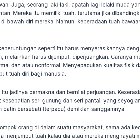
n. Juga, seorang laki-laki, apatah lagi lelaki muda y
tan. Mereka itu memiliki tuah, terutama jika dibanding
a di bawah diri mereka. Namun, keberadaan tuah bawaan
keberuntungan seperti itu harus menyerasikannya dengan
, melainkan harus dijemput, diperjuangkan. Caranya mel
rmal dan atau nonformal. Menyepadukan kualitas fisik da
ut tuah diri bagi manusia.
u jadinya bermakna dan bernilai perjuangan. Keserasia
ut kesebatian seri gunung dan seri pantai, yang seyog
an batin bersebati (terpadu) demikian sanggamnya.
ompok orang di dalam suatu masyarakat, sama ada kec
ela menjemput tuah kalau dia atau mereka menghayati