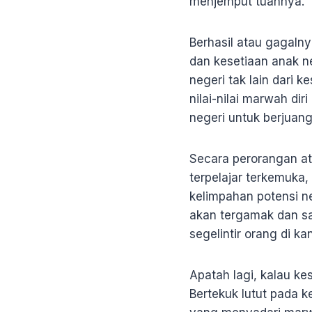
menjemput tuahnya.
Berhasil atau gagaln
dan kesetiaan anak n
negeri tak lain dari 
nilai-nilai marwah di
negeri untuk berjua
Secara perorangan at
terpelajar terkemuka
kelimpahan potensi n
akan tergamak dan sam
segelintir orang di ka
Apatah lagi, kalau k
Bertekuk lutut pada 