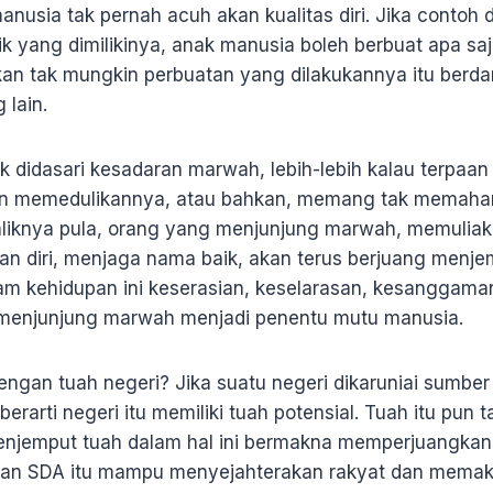
usia tak pernah acuh akan kualitas diri. Jika contoh d
ik yang dimilikinya, anak manusia boleh berbuat apa s
kan tak mungkin perbuatan yang dilakukannya itu berda
 lain.
 didasari kesadaran marwah, lebih-lebih kalau terpaan 
an memedulikannya, atau bahkan, memang tak memaham
liknya pula, orang yang menjunjung marwah, memuliakan 
n diri, menjaga nama baik, akan terus berjuang menje
alam kehidupan ini keserasian, keselarasan, kesanggama
menjunjung marwah menjadi penentu mutu manusia.
ngan tuah negeri? Jika suatu negeri dikaruniai sumbe
erarti negeri itu memiliki tuah potensial. Tuah itu pun t
Menjemput tuah dalam hal ini bermakna memperjuangka
an SDA itu mampu menyejahterakan rakyat dan memak