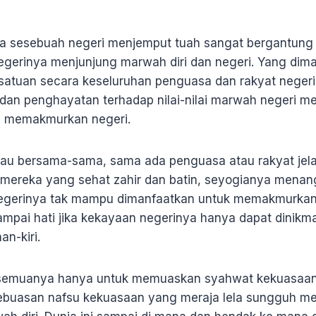
ya sesebuah negeri menjemput tuah sangat bergantung
egerinya menjunjung marwah diri dan negeri. Yang di
kesatuan secara keseluruhan penguasa dan rakyat neger
ri dan penghayatan terhadap nilai-nilai marwah negeri
ng memakmurkan negeri.
au bersama-sama, sama ada penguasa atau rakyat jelat
, mereka yang sehat zahir dan batin, seyogianya menan
egerinya tak mampu dimanfaatkan untuk memakmurkan n
pai hati jika kekayaan negerinya hanya dapat dinikmat
nan-kiri.
esemuanya hanya untuk memuaskan syahwat kekuasaan 
kebuasan nafsu kekuasaan yang meraja lela sungguh me