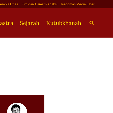
Jembia Emas
Tim dan Alamat Redaksi
Pedoman Media Siber
astra
Sejarah
Kutubkhanah