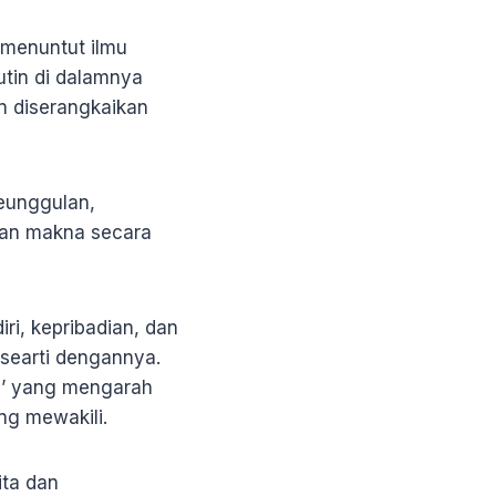
 menuntut ilmu
utin di dalamnya
n diserangkaikan
eunggulan,
aan makna secara
ri, kepribadian, dan
 searti dengannya.
ri’ yang mengarah
ng mewakili.
ita dan