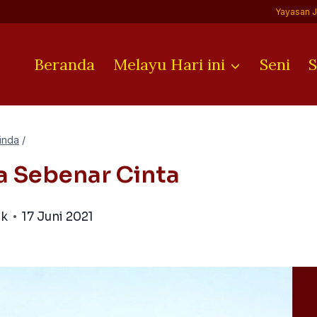
Yayasan 
Beranda
Melayu Hari ini
Seni
S
inda
/
a Sebenar Cinta
ik
17 Juni 2021