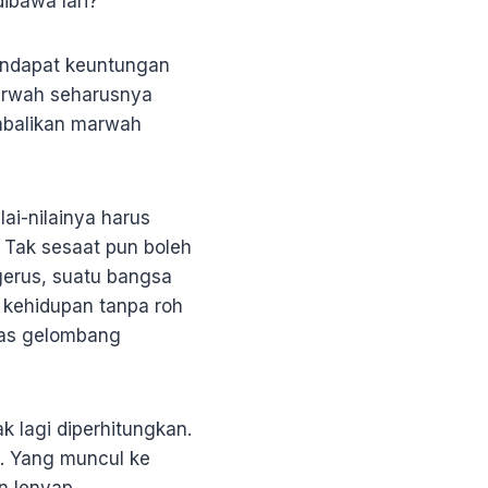
 dibawa lari?
mendapat keuntungan
arwah seharusnya
balikan marwah
ai-nilainya harus
 Tak sesaat pun boleh
ergerus, suatu bangsa
n kehidupan tanpa roh
tas gelombang
k lagi diperhitungkan.
a. Yang muncul ke