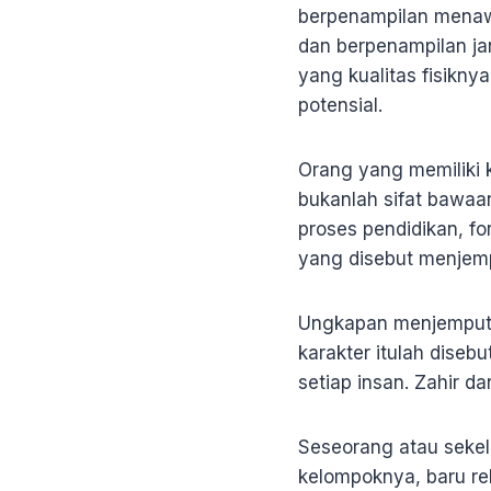
berpenampilan menawa
dan berpenampilan jan
yang kualitas fisikny
potensial.
Orang yang memiliki 
bukanlah sifat bawaan
proses pendidikan, fo
yang disebut menjemp
Ungkapan menjemput it
karakter itulah diseb
setiap insan. Zahir d
Seseorang atau sekel
kelompoknya, baru r