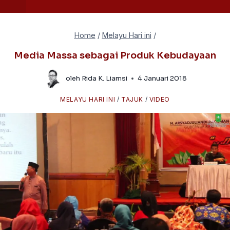
Home
/
Melayu Hari ini
/
Media Massa sebagai Produk Kebudayaan
oleh
Rida K. Liamsi
4 Januari 2018
MELAYU HARI INI
/
TAJUK
/
VIDEO