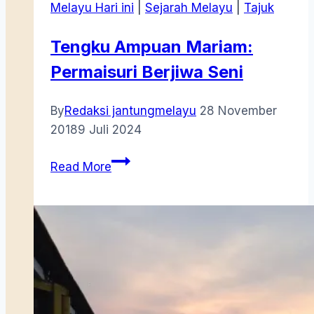
Melayu Hari ini
|
Sejarah Melayu
|
Tajuk
Tengku Ampuan Mariam:
Permaisuri Berjiwa Seni
By
Redaksi jantungmelayu
28 November
2018
9 Juli 2024
Tengku
Read More
Ampuan
Mariam:
Permaisuri
Berjiwa
Seni