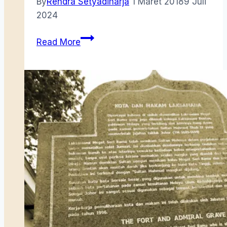
By
Rendra Setyadiharja
1 Maret 2018
9 Juli
2024
Pantun
Read More
dan
Nyanyian