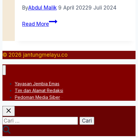
By
Abdul Malik
9 April 2022
9 Juli 2024
Sang
Read More
Pengokoh
Persatuan
Bangsa
© 2026 jantungmelayu.co
Yayasan Jembia Emas
Tim dan Alamat Redaksi
Pedoman Media Siber
Cari
untuk: