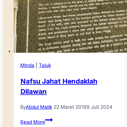
Minda
|
Tajuk
Nafsu Jahat Hendaklah
Dilawan
By
Abdul Malik
22 Maret 2019
9 Juli 2024
Nafsu
Read More
Jahat