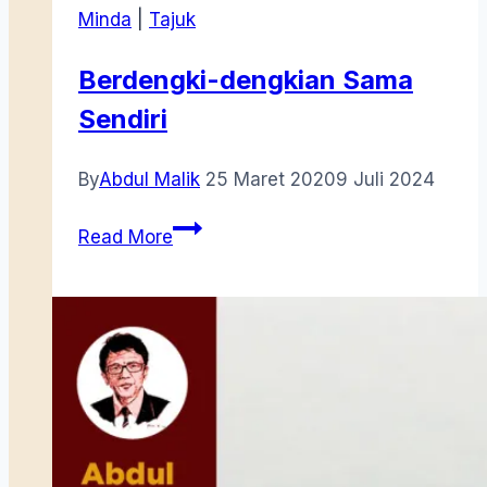
Minda
|
Tajuk
Berdengki-dengkian Sama
Sendiri
By
Abdul Malik
25 Maret 2020
9 Juli 2024
Berdengki-
Read More
dengkian
Sama
Sendiri