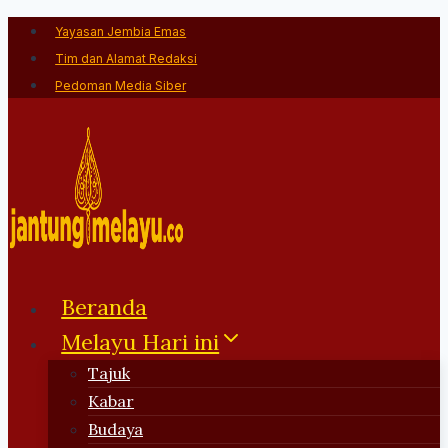
Skip
Yayasan Jembia Emas
to
Tim dan Alamat Redaksi
content
Pedoman Media Siber
Beranda
Melayu Hari ini
Tajuk
Kabar
Budaya