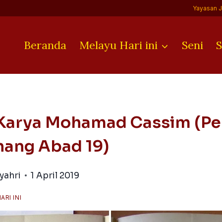
Yayasan 
Beranda
Melayu Hari ini
Seni
S
r Karya Mohamad Cassim (P
nang Abad 19)
yahri
1 April 2019
ARI INI