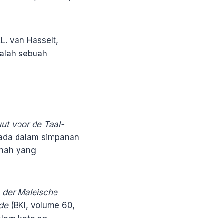
L. van Hasselt,
alah sebuah
tuut voor de Taal-
rada dalam simpanan
anah yang
 der Maleische
nde
(BKI, volume 60,