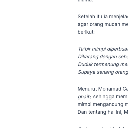
Setelah itu ia menj
agar orang mudah men
berikut:
Ta’bir mimpi diperbuat
Dikarang dengan seha
Duduk termenung menc
Supaya senang orang
Menurut Mohamad Cas
ghaib,
sehingga mem
mimpi mengandung mak
Dan tentang hal ini,