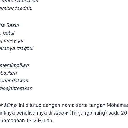
tentu sampailah
ember faedah.
pa Rasul
u betul
g masygul
muanya maqbul
g memimpikan
ebajikan
ikehandakkan
disejahterakan
ir Mimp
i ini ditutup dengan nama serta tangan Mohama
riknya penulisannya di
Riouw
(Tanjungpinang) pada 20 
Ramadhan 1313 Hijriah.