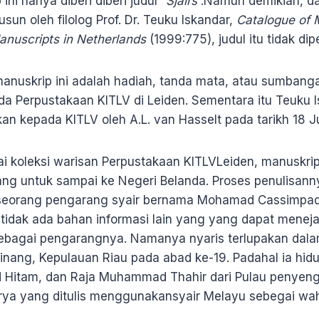
ini hanya diberi diberi judul “
Sjairs
”.Namun demikian, d
sun oleh filolog Prof. Dr. Teuku Iskandar,
Catalogue of 
nuscripts in Netherlands
(1999:775), judul itu tidak di
anuskrip ini adalah hadiah, tanda mata, atau sumbanga
ada Perpustakaan KITLV di Leiden. Sementara itu Teuku 
kan kepada KITLV oleh A.L. van Hasselt pada tarikh 18 Ju
i koleksi warisan Perpustakaan KITLVLeiden, manuskri
ang untuk sampai ke Negeri Belanda. Proses penulisann
seorang pengarang syair bernama Mohamad Cassimpada
 tidak ada bahan informasi lain yang yang dapat menejals
agai pengarangnya. Namanya nyaris terlupakan dalam 
pinang, Kepulauan Riau pada abad ke-19. Padahal ia h
lid Hitam, dan Raja Muhammad Thahir dari Pulau penyen
ya yang ditulis menggunakansyair Melayu sebegai waha