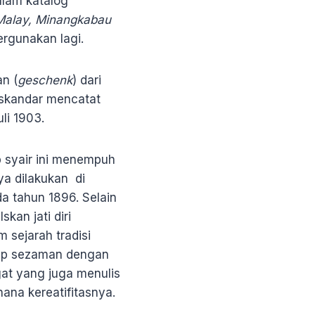
alam katalog
Malay, Minangkabau
pergunakan lagi.
n (
geschenk
) dari
Iskandar mencatat
li 1903.
p syair ini menempuh
ya dilakukan di
 tahun 1896. Selain
kan jati diri
sejarah tradisi
idup sezaman dengan
gat yang juga menulis
na kereatifitasnya.