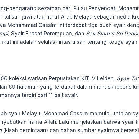
ang-pengarang sezaman dari Pulau Penyengat, Moham
ulisan jawi atau huruf Arab Melayu sebagai media kre
rya Mohammad Cassim ini terdapat tiga buah syair deng
impi
, Syair Firasat Perempuan, dan
Sair Slamat Sri Pado
ikut ini adalah sekilas-lintas ulsan tentang ketiga syair 
106 koleksi warisan Perpustakan KITLV Leiden,
Syair Ta’
ari 69 halaman yang terdapat dalam manuskripberisikan
annya terdiri dari 11 bait syair.
uah syair Melayu, Mohamad Cassim memulai untaian sya
nyebutkan nama Allah. Lalu menjelaskan bahwa syair 
n
(kisah percintaan) dan bahan sumber syairnya berasal