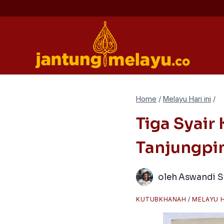
Skip
to
content
Home
/
Melayu Hari ini
/
Tiga Syai
Tanjungpi
oleh
Aswandi S
KUTUBKHANAH
/
MELAYU H