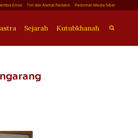
Jembia Emas
Tim dan Alamat Redaksi
Pedoman Media Siber
astra
Sejarah
Kutubkhanah
engarang