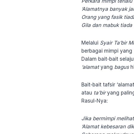
Perkara mimpi terlalu
‘Alamatnya banyak ja
Orang yang fasik tiada
Gila dan mabuk tiada
Melalui
Syair Ta’bir M
berbagai mimpi yang
Dalam bait-bait selaj
‘alamat
yang
bagus
h
Bait-bait tafsir ‘ala
atau
ta’bir
yang palin
Rasul-Nya:
Jika bermimpi melihat
‘Alamat kebesaran dik