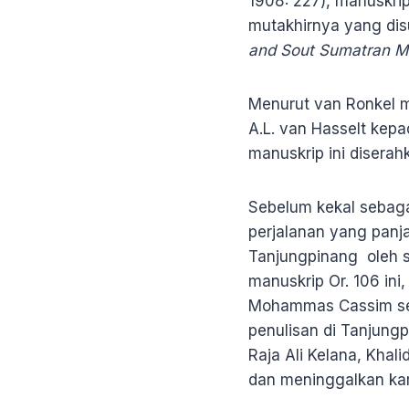
1908: 227), manuskrip 
mutakhirnya yang disu
and Sout Sumatran Ma
Menurut van Ronkel m
A.L. van Hasselt kep
manuskrip ini diserah
Sebelum kekal sebaga
perjalanan yang panj
Tanjungpinang oleh 
manuskrip Or. 106 ini,
Mohammas Cassim seb
penulisan di Tanjung
Raja Ali Kelana, Kha
dan meninggalkan kar