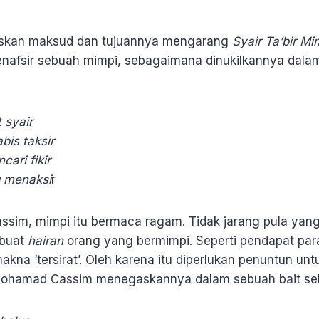
elaskan maksud dan tujuannya mengarang
Syair Ta’bir Mi
afsir sebuah mimpi, sebagaimana dinukilkannya dalam
 syair
bis taksir
ari fikir
 menaksi
r
sim, mimpi itu bermaca ragam. Tidak jarang pula yan
buat
hairan
orang yang bermimpi. Seperti pendapat par
na ‘tersirat’. Oleh karena itu diperlukan penuntun unt
 Mohamad Cassim menegaskannya dalam sebuah bait seb