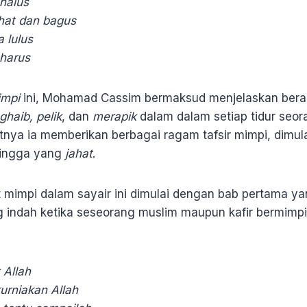
 halus
hat dan bagus
 lulus
 harus
impi
ini, Mohamad Cassim bermaksud menjelaskan berag
ghaib, pelik
, dan
merapik
dalam dalam setiap tidur seo
utnya ia memberikan berbagai ragam tafsir mimpi, dimulai
ingga yang
jahat
.
mat mimpi dalam sayair ini dimulai dengan bab pertama ya
g indah ketika seseorang muslim maupun kafir bermimpi
 Allah
urniakan Allah