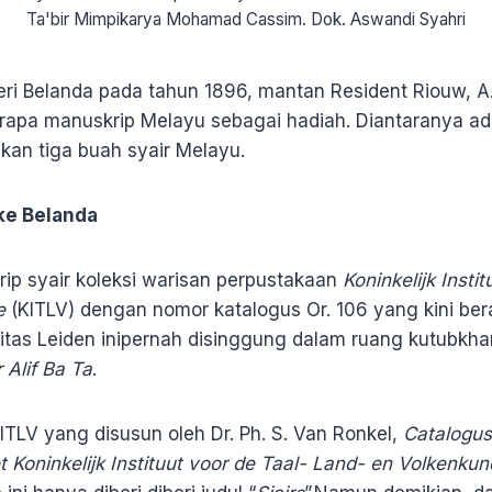
Ta'bir Mimpikarya Mohamad Cassim. Dok. Aswandi Syahri
ri Belanda pada tahun 1896, mantan Resident Riouw, A.
apa manuskrip Melayu sebagai hadiah. Diantaranya ad
kan tiga buah syair Melayu.
ke Belanda
rip syair koleksi warisan perpustakaan
Koninkelijk Insti
e
(KITLV) dengan nomor katalogus Or. 106 yang kini be
itas Leiden inipernah disinggung dalam ruang kutubkh
 Alif Ba Ta
.
TLV yang disusun oleh Dr. Ph. S. Van Ronkel,
Catalogus
 Koninkelijk Instituut voor de Taal- Land- en Volkenku