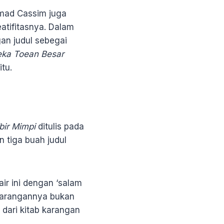
mad Cassim juga
atifitasnya. Dalam
an judul sebegai
eka Toean Besar
itu.
bir Mimpi
ditulis pada
 tiga buah judul
ir ini dengan ‘salam
karangannya bukan
 dari kitab karangan