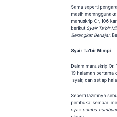
Sama seperti pengar
masih memnggunakan t
manuskrip Or, 106 ka
berikut:
Syair Ta’bir M
Berangkat Berlajar.
Ber
Syair Ta’bir Mimpi
Dalam manuskrip Or. 
19 halaman pertama d
syair, dan setiap halam
Seperti lazimnya seb
pembuka’ sembari me
syair
cumbu-cumbua
ulama.