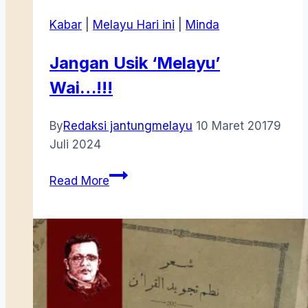
Kabar
|
Melayu Hari ini
|
Minda
Jangan Usik ‘Melayu’
Wai…!!!
By
Redaksi jantungmelayu
10 Maret 2017
9
Juli 2024
Jangan
Read More
Usik
‘Melayu’
Wai…!!!