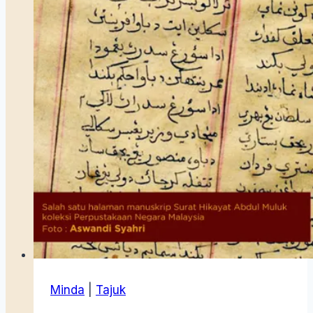
Sa’id
Minda
|
Tajuk