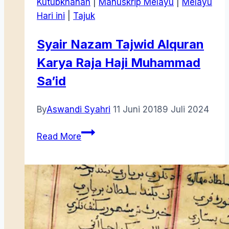
Kutubkhanah
|
Manuskrip Melayu
|
Melayu
Hari ini
|
Tajuk
Syair Nazam Tajwid Alquran
Karya Raja Haji Muhammad
Sa’id
By
Aswandi Syahri
11 Juni 2018
9 Juli 2024
Syair
Read More
Nazam
Tajwid
Alquran
Karya
Raja
Haji
Muhammad