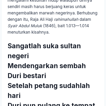
mengalami kesulitan hidup walaupun dirinya
sendiri masih harus berjuang keras untuk
mengembalikan marwah negerinya. Berhubung
dengan itu, Raja Ali Haji
rahimahullah
dalam
Syair Abdul Muluk
(1846), bait 1.013—1.014
menuturkan kisahnya.
Sangatlah suka sultan
negeri
Mendengarkan sembah
Duri bestari
Setelah petang sudahlah
hari
Duri pun pulang ke tempat