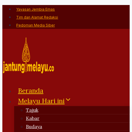
Skip
Yayasan Jembia Emas
to
Tim dan Alamat Redaksi
content
Pedoman Media Siber
Beranda
Melayu Hari ini
Tajuk
Kabar
Budaya