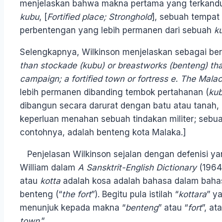
menjelaskan bahwa makna pertama yang terkandun
kubu
, [
Fortified place; Stronghold
], sebuah tempat
perbentengan yang lebih permanen dari sebuah
k
Selengkapnya, Wilkinson menjelaskan sebagai beri
than stockade (kubu) or breastworks (benteng) tha
campaign; a fortified town or fortress e. The Malac
lebih permanen dibanding tembok pertahanan (
ku
dibangun secara darurat dengan batu atau tanah,
keperluan menahan sebuah tindakan militer; sebua
contohnya, adalah benteng kota Malaka
Penjelasan Wilkinson sejalan dengan defenisi ya
William dalam
A Sansktrit-English Dictionary
(1964)
atau
kotta
adalah kosa adalah bahasa dalam bah
benteng (“
the fort
”). Begitu pula istilah “
kottara
” y
menunjuk kepada makna “
benteng
” atau “
fort
”, at
town
.”