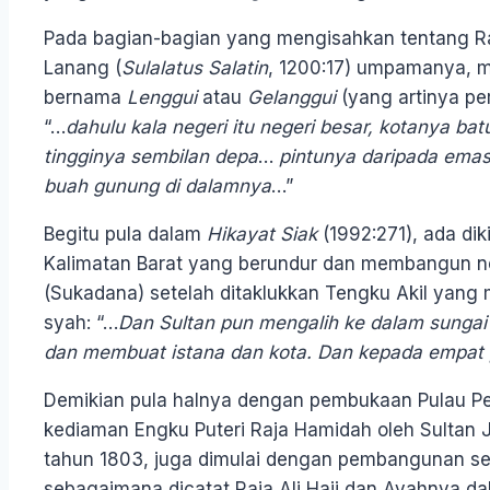
Pada bagian-bagian yang mengisahkan tentang Raj
Lanang (
Sulalatus Salatin
, 1200:17) umpamanya,
bernama
Lenggui
atau
Gelanggui
(yang artinya pe
“…
dahulu kala negeri itu negeri besar, kotanya ba
tingginya sembilan depa
…
pintunya daripada emas 
buah gunung di dalamnya
…”
Begitu pula dalam
Hikayat Siak
(1992:271), ada di
Kalimatan Barat yang berundur dan membangun ne
(Sukadana) setelah ditaklukkan Tengku Akil yang m
syah: “…
Dan Sultan pun mengalih ke dalam sungai
dan membuat istana dan kota. Dan kepada empat 
Demikian pula halnya dengan pembukaan Pulau P
kediaman Engku Puteri Raja Hamidah oleh Sultan 
tahun 1803, juga dimulai dengan pembangunan s
sebagaimana dicatat Raja Ali Haji dan Ayahnya d