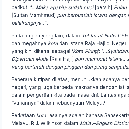
berikut: “…
Maka apabila sudah cuci
[bersih]
Pulau 
[Sultan Mamhmud]
pun berbuatlah istana dengan k
balairungnya
…”.
Pada bagian yang lain, dalam
Tuhfat al-Nafis
(199
dan megahnya
kota
dan istana Raja Haji di Negeri
yang kini dikenal sebagai ‘
Kota Pirin
g’: “…
Syahdan,
Dipertuan Muda
[Raja Haji]
pun membuat istana…se
yang bertatah dengan pinggan dan piring sangatl
Beberara kutipan di atas, menunjukkan adanya b
negeri, yang juga berbeda maknanya dengan istil
dalam pengertian kita pada masa kini. Lantas ap
“variannya” dalam kebudayaan Melayu?
Perkataan
kota
, asalnya adalah bahasa Sansekert
Melayu. R.J. Wilkinson dalam
Malay-English Dictio