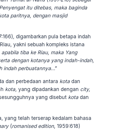
Penyengat itu ditebas, maka baginda
ota paritnya, dengan masjid
7:166)
,
digambarkan pula betapa indah
 Riau, yakni sebuah kompleks istana
 apabila tiba ke Riau, maka Yang
rta dengan kotanya yang indah-indah,
ah indah perbuatannya
…”
eda dan perbedaan antara
kota
dan
ah
kota,
yang dipadankan dengan
city,
a sesungguhnya yang disebut
kota
dan
a, yang telah terserap kedalam bahasa
nary
(
romanised edition
, 1959:618)