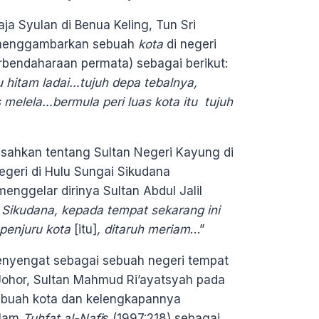
a Syulan di Benua Keling, Tun Sri
 menggambarkan sebuah
kota
di negeri
rbendaharaan permata) sebagai berikut:
tu hitam ladai…tujuh depa tebalnya,
melela…bermula peri luas kota itu tujuh
kisahkan tentang Sultan Negeri Kayung di
geri di Hulu Sungai Sikudana
enggelar dirinya Sultan Abdul Jalil
 Sikudana, kepada tempat sekarang ini
penjuru kota
[itu]
, ditaruh meriam
…”
enyengat sebagai sebuah negeri tempat
Johor, Sultan Mahmud Ri’ayatsyah pada
ebuah kota dan kelengkapannya
alam
Tuhfat al-Nafi
s (1997:218) sebagai