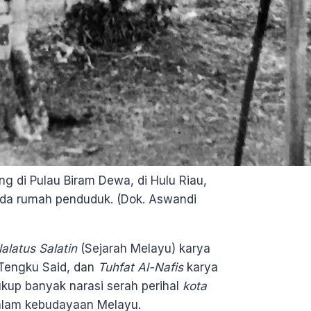
g di Pulau Biram Dewa, di Hulu Riau,
ada rumah penduduk. (Dok. Aswandi
lalatus Salatin
(Sejarah Melayu) karya
 Tengku Said, dan
Tuhfat Al-Nafis
karya
ukup banyak narasi serah perihal
kota
dalam kebudayaan Melayu.