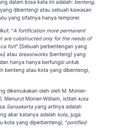
g dalam kosa kata ini adalah:
benteng
,
 yang dibentengi atau sebuah kawasan
ubu
yang sifatnya hanya temporer.
kut: “
A fortification more permanent
t are cobstructed only for the needs of
ca fort
” [Sebuah perbentengan yang
bu
) atau
breastworks
(benteng) yang
 dan hanya hanya berfungsi untuk
h benteng atau kota yang dibentengi,
.]
ng dikemukakan oleh oleh M. Monier-
. Menurut Monier-William, istilah
kota
asa
Sansekerta
yang artinya adalah
ang akar katanya adalah
kota
, juga
au kota yang diperbentengi, “
portified