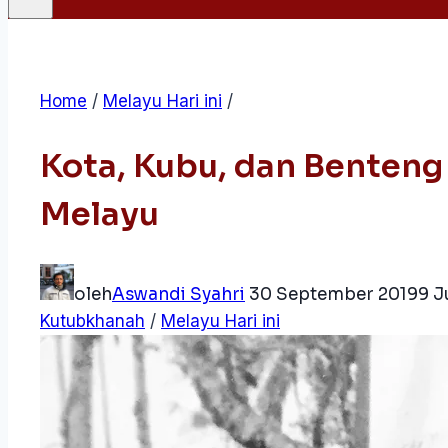
Home
/
Melayu Hari ini
/
Kota, Kubu, dan Benten
Melayu
oleh
Aswandi Syahri
30 September 2019
9 J
Kutubkhanah
/
Melayu Hari ini