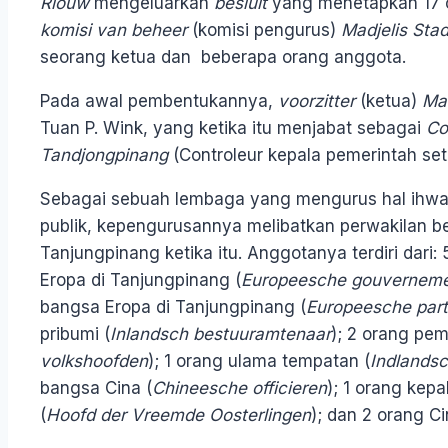
Riouw
mengeluarkan
besluit
yang menetapkan 17 o
komisi van beheer
(komisi pengurus)
Madjelis Sta
seorang ketua dan beberapa orang anggota.
Pada awal pembentukannya,
voorzitter
(ketua)
Mad
Tuan P. Wink, yang ketika itu menjabat sebagai
Co
Tandjongpinang
(Controleur kepala pemerintah se
Sebagai sebuah lembaga yang mengurus hal ihwa
publik, kepengurusannya melibatkan perwakilan be
Tanjungpinang ketika itu. Anggotanya terdiri dar
Eropa di Tanjungpinang (
Europeesche gouvernem
bangsa Eropa di Tanjungpinang (
Europeesche part
pribumi (
Inlandsch bestuuramtenaar
); 2 orang pe
volkshoofden
); 1 orang ulama tempatan (
Indlandsc
bangsa Cina (
Chineesche officieren
); 1 orang kepa
(
Hoofd der Vreemde Oosterlingen
); dan 2 orang Cin