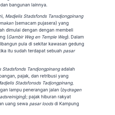
 dan bangunan lainnya.
ni,
Madjelis Stadsfonds
Tansdjongpinang
 makan
(semacam pujasera) yang
lah dimulai dengan dengan membeli
ng (
Gambir Weg en Temple Weg
). Dalam
ibangun pula di sekitar kawasan gedung
ika itu sudah terdapat sebuah
pasar
s Stadsfonds
Tandjongpinang
adalah
bangan, pajak, dan retribusi yang
adjelis Stadsfonsds Tadjongpinang,
angan lampu penerangan jalan (
bydragen
adsreiniging
); pajak hiburan rakyat
dan uang sewa
pasar loods
di Kampung