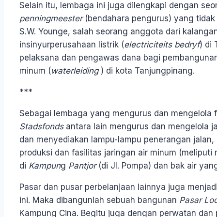
Selain itu, lembaga ini juga dilengkapi dengan se
penningmeester
(bendahara pengurus) yang tidak
S.W. Younge, salah seorang anggota dari kalanga
insinyurperusahaan listrik (
electriciteits bedryf
) di
pelaksana dan pengawas dana bagi pembangunan j
minum (
waterleiding
) di kota Tanjungpinang.
***
Sebagai lembaga yang mengurus dan mengelola fas
Stadsfonds
antara lain mengurus dan mengelola ja
dan menyediakan lampu-lampu penerangan jalan
produksi dan fasilitas jaringan air minum (meliput
di
Kampun
g
Pantjor
(di Jl. Pompa) dan bak air yang
Pasar dan pusar perbelanjaan lainnya juga menj
ini. Maka dibangunlah sebuah bangunan
P
asar Lo
Kampung Cina. Begitu juga dengan perwatan dan pe