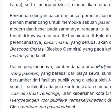
Lama), serta mengatur izin-izin mendirikan rumah
Berkenaan dengan pasar dan pusat perbelanjaan i
pernah merancang untuk membuka sebuah
pasar
modern dan besar pada zamannya; rencana itu te
tanah di kawasan antara Jl. Gambir dan Jl. Kelente
perencanaanya,
pasar makan
yang serupa, akan d
Bioscoop Chatay
(Bioskop Gembira) yang pada ket
makan
yang kecil.
Dalam perjalanannya, sumber dana utama
Madjeli
wang pakatan
, yang berasal dari biaya sewa, sum
bersumber dari fasilitas publik yang dikelola oleh
M
seperti: selain itu ada pula kontribusi atau sumb
voor de straat verlicting
); iuran kebersihan kota (
st
(
vergoedingen voor publieke vermakelykheden
); 
Cina (
verhuur van pasarloodsen
).