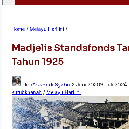
Home
/
Melayu Hari ini
/
Madjelis Standsfonds T
Tahun 1925
oleh
Aswandi Syahri
2 Juni 2020
9 Juli 2024
Kutubkhanah
/
Melayu Hari ini