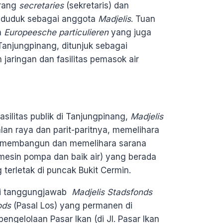
orang
secretaries
(sekretaris) dan
 duduk sebagai anggota
Madjelis
. Tuan
n
Europeesche particulieren
yang juga
 Tanjungpinang, ditunjuk sebagai
aringan dan fasilitas pemasok air
ilitas publik di Tanjungpinang,
Madjelis
lan raya dan parit-paritnya, memelihara
, membangun dan memelihara sarana
i mesin pompa dan baik air) yang berada
 terletak di puncak Bukit Cermin.
adi tanggungjawab
Madjelis Stadsfonds
ods
(Pasal Los) yang permanen di
ngelolaan Pasar Ikan (di Jl. Pasar Ikan