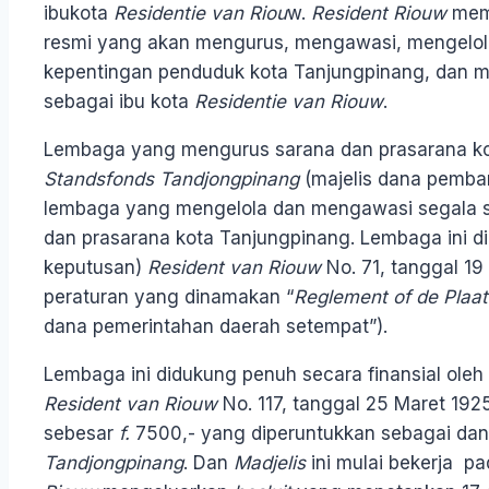
ibukota
Residentie van Riou
w.
Resident Riouw
mem
resmi yang akan mengurus, mengawasi, mengelola
kepentingan penduduk kota Tanjungpinang, dan 
sebagai ibu kota
Residentie van Riouw
.
Lembaga yang mengurus sarana dan prasarana ko
Sta
n
dsfonds
Tandjongpinang
(majelis dana pemba
lembaga yang mengelola dan mengawasi segala 
dan prasarana kota Tanjungpinang. Lembaga ini d
keputusan)
Resident van Riouw
No. 71, tanggal 19
peraturan yang dinamakan “
Reglement of de Plaat
dana pemerintahan daerah setempat”).
Lembaga ini didukung penuh secara finansial oleh
Resident van Riouw
No. 117, tanggal 25 Maret 192
sebesar
f.
7500,- yang diperuntukkan sebagai da
Tandjongpinang
. Dan
Madjelis
ini mulai bekerja p