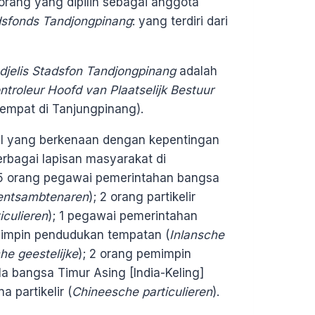
rang yang dipilih sebagai anggota
dsfonds
Tandjongpinang
: yang terdiri dari
jelis Stadsfon
Tandjongpinang
adalah
ntroleur Hoofd van Plaatselijk Bestuur
tempat di Tanjungpinang).
l yang berkenaan dengan kepentingan
rbagai lapisan masyarakat di
i: 5 orang pegawai pemerintahan bangsa
entsambtenaren
); 2 orang partikelir
iculieren
); 1 pegawai pemerintahan
mimpin pendudukan tempatan (
Inlansche
he geestelijke
); 2 orang pemimpin
la bangsa Timur Asing [India-Keling]
a partikelir (
Chineesche particulieren
).