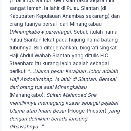
(Thailand). Namun demikian fakta sejarah ini
sangat lemah. Ia lahir di Pulau Siantan (di
Kabupaten Kepulauan Anambas sekarang) dan
orang tuanya bersal dari Minangkabau
(
Minangkabow parentage
). Sebab itulah nama
Pulau Siantan lekat pada hujung nama batang
tubuhnya. Bila diterjemahkan, biografi singkat
Haji Abdul Wahab Siantan yang ditulis H.C.
Steenhard itu kurang lebih adalah sebagai
berikut: “…
Ulama besar Kerajaan Johor adalah
Haji Abdoelwahap. Ia lahir di Siantan. Berasal
dari orang tua asal MInangkabau
(Manangkabo).
Sultan Mahmoed Sha
memilihnya memegang kuasa sebagai pejabat
Ulama atau Imam Besar
(Hooge-Priester)
yang
dengan demikian berada lansung
dibawahnya
…”