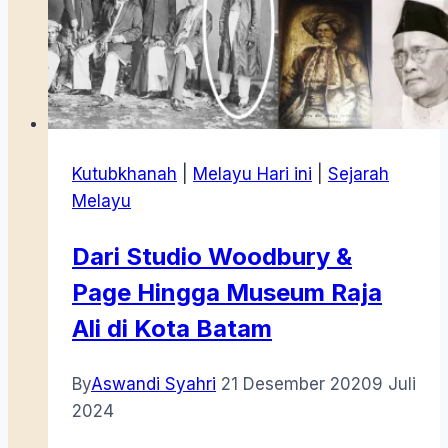
Royal
Orchestra
Oke,
Dondang
Sayang
Jadi
Kutubkhanah
|
Melayu Hari ini
|
Sejarah
Melayu
Dari Studio Woodbury &
Page Hingga Museum Raja
Ali di Kota Batam
By
Aswandi Syahri
21 Desember 2020
9 Juli
2024