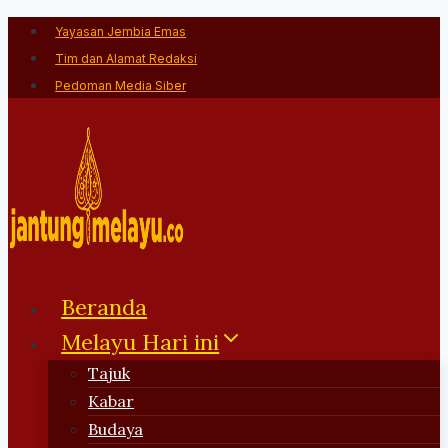
Skip
Yayasan Jembia Emas
to
Tim dan Alamat Redaksi
content
Pedoman Media Siber
Beranda
Melayu Hari ini
Tajuk
Kabar
Budaya