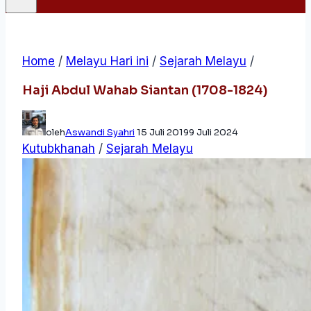
Home
/
Melayu Hari ini
/
Sejarah Melayu
/
Haji Abdul Wahab Siantan (1708-1824)
oleh
Aswandi Syahri
15 Juli 2019
9 Juli 2024
Kutubkhanah
/
Sejarah Melayu