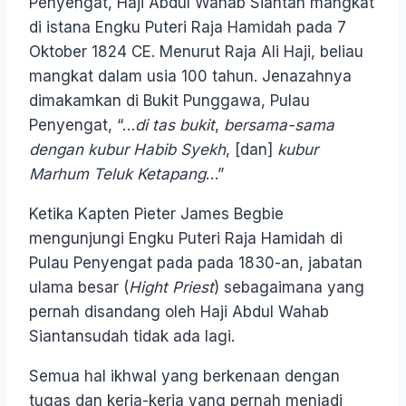
Penyengat, Haji Abdul Wahab Siantan mangkat
di istana Engku Puteri Raja Hamidah pada 7
Oktober 1824 CE. Menurut Raja Ali Haji, beliau
mangkat dalam usia 100 tahun. Jenazahnya
dimakamkan di Bukit Punggawa, Pulau
Penyengat, “…
di tas bukit
,
bersama-sama
dengan kubur Habib Syekh
, [dan]
kubur
Marhum Teluk Ketapang
…”
Ketika Kapten Pieter James Begbie
mengunjungi Engku Puteri Raja Hamidah di
Pulau Penyengat pada pada 1830-an, jabatan
ulama besar (
Hight Priest
) sebagaimana yang
pernah disandang oleh Haji Abdul Wahab
Siantansudah tidak ada lagi.
Semua hal ikhwal yang berkenaan dengan
tugas dan kerja-kerja yang pernah menjadi