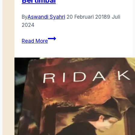
Bertimbal
By
Aswandi Syahri
20 Februari 2018
9 Juli
2024
Inilah
Read More
Syair
Seligi
Tajam
Bertimbal