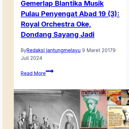
Gemerlap Blantika Musik
Pulau Penyengat Abad 19 (3):
Royal Orchestra Oke,
Dondang Sayang Jadi
By
Redaksi jantungmelayu
9 Maret 2017
9
Juli 2024
Gemerlap
Read More
Blantika
Musik
Pulau
Penyengat
Abad
19
(3):