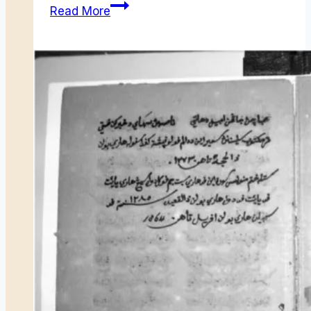
Dari
Read More
Studio
Woodbury
&
Page
Hingga
Museum
Raja
Ali
di
Kota
Batam