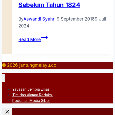
Sebelum Tahun 1824
By
Aswandi Syahri
9 September 2018
9 Juli
2024
Bendera-
Read More
Bendera
Kerajaan
Johor
di
© 2026 jantungmelayu.co
Lingga
dan
Riau
Yayasan Jembia Emas
Sebelum
Tim dan Alamat Redaksi
Tahun
Pedoman Media Siber
1824