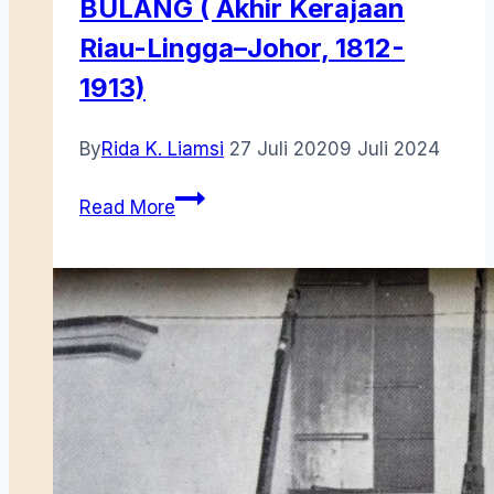
BULANG ( Akhir Kerajaan
Riau-Lingga–Johor, 1812-
1913)
By
Rida K. Liamsi
27 Juli 2020
9 Juli 2024
JEMBIA
Read More
CINTA
KUALA
BULANG
(
Akhir
Kerajaan
Riau-
Lingga–
Johor,
1812-