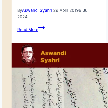
By
Aswandi Syahri
29 April 2019
9 Juli
2024
Syair
Read More
Wafat
nya
Raja
Ali
Yang
Dipertuan
Muda
Riau
VIII
di
Pulau
Penyengat