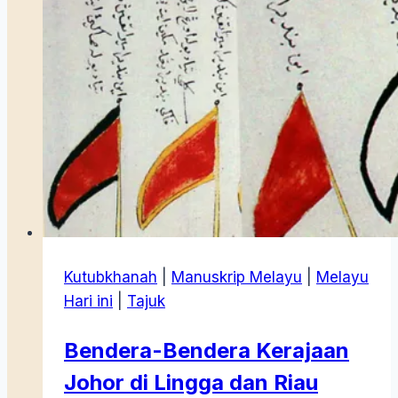
(25
Juni
1857)
Kutubkhanah
|
Manuskrip Melayu
|
Melayu
Hari ini
|
Tajuk
Bendera-Bendera Kerajaan
Johor di Lingga dan Riau