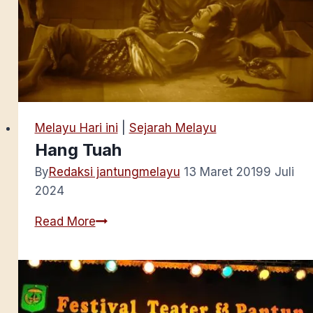
Melayu Hari ini
|
Sejarah Melayu
Hang Tuah
By
Redaksi jantungmelayu
13 Maret 2019
9 Juli
2024
Hang
Read More
Tuah