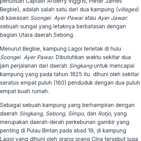
penulisan Captain Artilerry Inggris, Pieter James
Begbie), adalah salah satu dari dua kampung (
villages
)
di kawasan
Soongei Ayer Pawar
atau
Ayer Jawar
:
sebuah sungai yang letaknya berbatasan dengan
bagian Utara daerah Sebong.
Menurut Begbie, kampung Lagoi terletak di hulu
Soongei Ayer Pawar
. Dibutuhkan waktu sekitar dua
jam perjalanan dari daerah
Singkang
untuk mencapai
kampung yang pada tahun 1825 itu dihuni oleh sekitar
seratus empat puluh (160) penduduk dengan dua puluh
empat buah rumah.
Sebagai sebuah kampung yang berhampiran dengan
daerah
Singkang
,
Sebong
,
Simpo
, dan
Rotjo
, yang
merupakan daerah-derah perkebunan gambir yang
penting di Pulau Bintan pada abad 19, di kampung
Lagoi yang dihuni oleh orang orang Cina tersebut juga