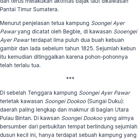
dan terus melakukan aktifitas bajak laut dikawasan
Pantai Timur Sumatera.
Menurut penjelasan tetua kampung
Soongei Ayer
Pawar
yang dicatat oleh Begbie, di kawasan
Sooengei
Ayer Pawar
terdapat lima puluh dua buah kebuan
gambir dan lada sebelum tahun 1825. Sejumlah kebun
itu kemudian ditinggalkan karena pohon-pohonnya
telah terlalu tua.
***
Di sebelah Tenggara kampung
Soongei Ayer Pawar
terletak kawasan
Soongei Dookoo
(Sungai Duku):
daerah paling lengkap dan makmur di bagian Utara
Pulau Bintan. Di kawsan
Soongei Dookoo
yang airnya
bersumber dari perbukitan tempat berlindung sejumlah
dusun kecil ini, hanya terdapat sebuah kampung yang