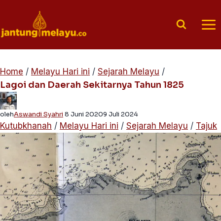
Skip
to
content
Home
/
Melayu Hari ini
/
Sejarah Melayu
/
Lagoi dan Daerah Sekitarnya Tahun 1825
oleh
Aswandi Syahri
8 Juni 2020
9 Juli 2024
Kutubkhanah
/
Melayu Hari ini
/
Sejarah Melayu
/
Tajuk