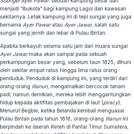
Soongei Ayer Pawar
: sebuah kampung besar dan
menjadi “ibukota” bagi kampung Lagoi dan kawasan
sekitarnya. Letak kampung ini di tepi sungai yang juga
bernama
Ayer Pawar
atau
Ayer Jawar,
salah satu
sungai yang jernih dan lebar di Pulau Bintan.
Apabila berkayuh selama satu jam dari muara sungai
Ayer Jawar
maka akan sampai pada sebuah
perkampungan besar yang, sebelum taun 1825, dihuni
oleh sekitar empat ratus hingga lima ratus orang
penduduk. Penduduk di kampung ini, yang terdiri dari
orang-orang
Illanun,
mengamalkan bercocok tanam
padi; namun demikian, mereka lebih menggantungkan
hidup kepada aktifitas pembajakan di laut (
piracy
).
Menurut Begbie, ketika Belanda kembali menguasai
Pulau Bintan pada tahun 1818, orang-orang
Illanun
ini
berpindah ke daerah Reteh di Pantai Timur Sumatera,