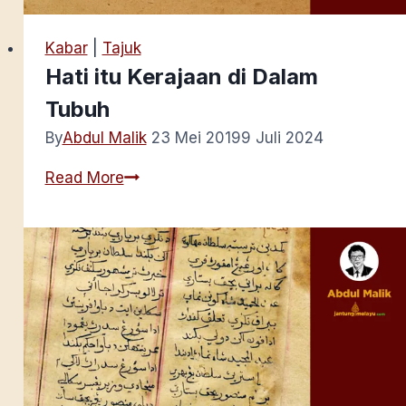
Kabar
|
Tajuk
Hati itu Kerajaan di Dalam
Tubuh
By
Abdul Malik
23 Mei 2019
9 Juli 2024
Hati
Read More
itu
Kerajaan
di
Dalam
Tubuh