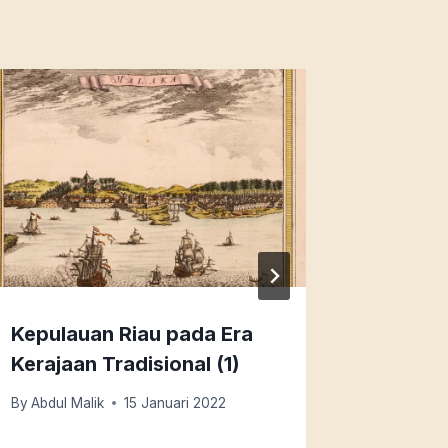
Kepulauan Riau pada Era
Raja Al
Kerajaan Tradisional (1)
Sastra
By
Abdul Malik
15 Januari 2022
By
Redaksi
2 Januari 