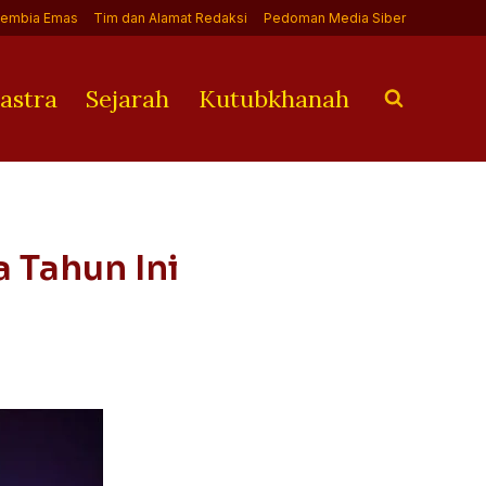
Jembia Emas
Tim dan Alamat Redaksi
Pedoman Media Siber
astra
Sejarah
Kutubkhanah
 Tahun Ini