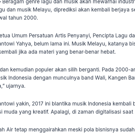
—
Beragam genre lagu dan musik akan mewarnai industri
lagu dan musik Melayu, diprediksi akan kembali berjaya
awal tahun 2000.
Ketua Umum Persatuan Artis Penyanyi, Pencipta Lagu d
antowi Yahya, belum lama ini. Musik Melayu, katanya bi
embali jika ada materi yang benar-benar hebat.
 dan kemudian populer akan silih berganti. Pada 2000-a
sik Indonesia dengan munculnya band Wali, Kangen Ba
,” ujarnya.
ntowi yakin, 2017 ini blantika musik Indonesia kembali
 muda yang kreatif. Apalagi, di zaman digitalisasi saat i
nah Air tetap menggairahkan meski pola bisnisnya sudah