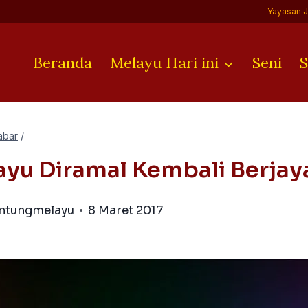
Yayasan 
Beranda
Melayu Hari ini
Seni
S
abar
/
yu Diramal Kembali Berjaya
antungmelayu
8 Maret 2017