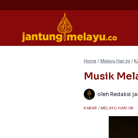
Skip
to
content
Home
/
Melayu Hari ini
/
K
Musik Mela
oleh
Redaksi j
KABAR
/
MELAYU HARI INI