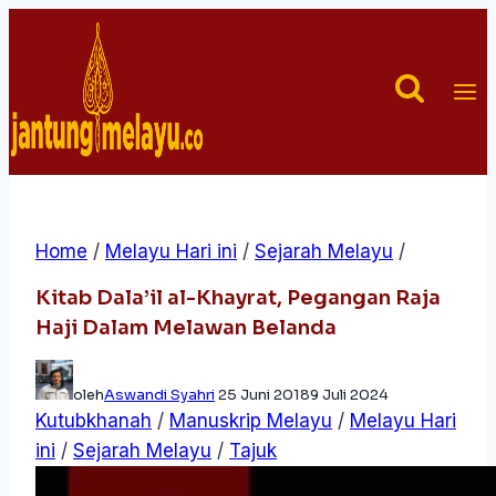
Skip
to
content
Home
/
Melayu Hari ini
/
Sejarah Melayu
/
Kitab Dala’il al-Khayrat, Pegangan Raja
Haji Dalam Melawan Belanda
oleh
Aswandi Syahri
25 Juni 2018
9 Juli 2024
Kutubkhanah
/
Manuskrip Melayu
/
Melayu Hari
ini
/
Sejarah Melayu
/
Tajuk