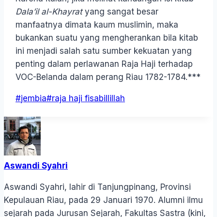
Dala’il al-Khayrat
yang sangat besar
manfaatnya dimata kaum muslimin, maka
bukankan suatu yang mengherankan bila kitab
ini menjadi salah satu sumber kekuatan yang
penting dalam perlawanan Raja Haji terhadap
VOC-Belanda dalam perang Riau 1782-1784.***
Post
#
jembia
#
raja haji fisabillillah
Tags:
Aswandi Syahri
Aswandi Syahri, lahir di Tanjungpinang, Provinsi
Kepulauan Riau, pada 29 Januari 1970. Alumni ilmu
sejarah pada Jurusan Sejarah, Fakultas Sastra (kini,