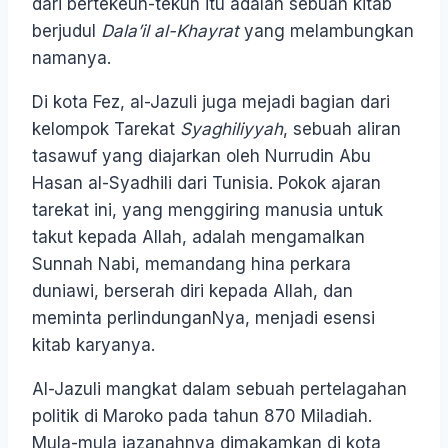
dari bertekeun-tekun itu adalah sebuah kitab
berjudul
Dala’il al-Khayrat
yang melambungkan
namanya.
Di kota Fez, al-Jazuli juga mejadi bagian dari
kelompok Tarekat
Syaghiliyyah
, sebuah aliran
tasawuf yang diajarkan oleh Nurrudin Abu
Hasan al-Syadhili dari Tunisia. Pokok ajaran
tarekat ini, yang menggiring manusia untuk
takut kepada Allah, adalah mengamalkan
Sunnah Nabi, memandang hina perkara
duniawi, berserah diri kepada Allah, dan
meminta perlindunganNya, menjadi esensi
kitab karyanya.
Al-Jazuli mangkat dalam sebuah pertelagahan
politik di Maroko pada tahun 870 Miladiah.
Mula-mula jazanahnya dimakamkan di kota