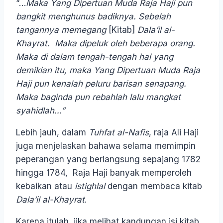
“…
Maka Yang Dipertuan Muda Raja Haji pun
bangkit menghunus badiknya. Sebelah
tangannya memegang
[Kitab]
Dala’il al-
Khayrat. Maka dipeluk oleh beberapa orang.
Maka di dalam tengah-tengah hal yang
demikian itu, maka Yang Dipertuan Muda Raja
Haji pun kenalah peluru barisan senapang.
Maka baginda pun rebahlah lalu mangkat
syahidlah…”
Lebih jauh, dalam
Tuhfat al-Nafis
, raja Ali Haji
juga menjelaskan bahawa selama memimpin
peperangan yang berlangsung sepajang 1782
hingga 1784, Raja Haji banyak memperoleh
kebaikan atau
istighlal
dengan membaca kitab
Dala’il al-Khayrat
.
Karena itulah, jika melihat kandungan isi kitab