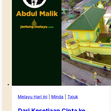
Melayu Hari ini
|
Minda
|
Tajuk
Dari Kesetiaan Cinta ke