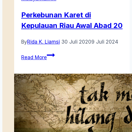
Negeri
Selangor
Perkebunan Karet di
Kepulauan Riau Awal Abad 20
By
Rida K. Liamsi
30 Juli 2020
9 Juli 2024
Perkebunan
Read More
Karet
di
Kepulauan
Riau
Awal
Abad
20