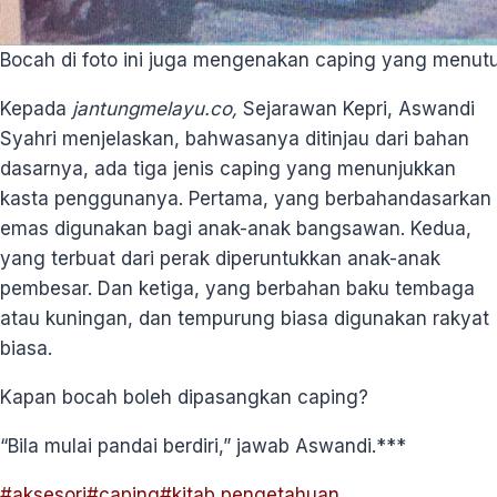
Bocah di foto ini juga mengenakan caping yang menut
Kepada
jantungmelayu.co,
Sejarawan Kepri, Aswandi
Syahri menjelaskan, bahwasanya ditinjau dari bahan
dasarnya, ada tiga jenis caping yang menunjukkan
kasta penggunanya. Pertama, yang berbahandasarkan
emas digunakan bagi anak-anak bangsawan. Kedua,
yang terbuat dari perak diperuntukkan anak-anak
pembesar. Dan ketiga, yang berbahan baku tembaga
atau kuningan, dan tempurung biasa digunakan rakyat
biasa.
Kapan bocah boleh dipasangkan caping?
“Bila mulai pandai berdiri,” jawab Aswandi.***
Post
#
aksesori
#
caping
#
kitab pengetahuan