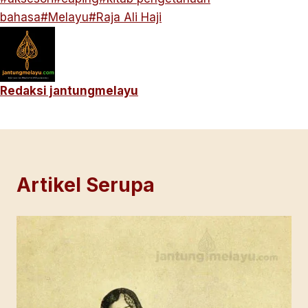
Tags:
bahasa
#
Melayu
#
Raja Ali Haji
Redaksi jantungmelayu
Artikel Serupa