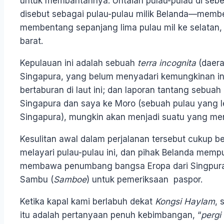
untuk membantahnya. Untaian pulau-pulau di sebe
disebut sebagai pulau-pulau milik Belanda—memben
membentang sepanjang lima pulau mil ke selatan, 
barat.
Kepulauan ini adalah sebuah
terra incognita
(daera
Singapura, yang belum menyadari kemungkinan 
bertaburan di laut ini; dan laporan tantang sebuah
Singapura dan saya ke Moro (sebuah pulau yang le
Singapura), mungkin akan menjadi suatu yang men
Kesulitan awal dalam perjalanan tersebut cukup be
melayari pulau-pulau ini, dan pihak Belanda mempu
membawa penumbang bangsa Eropa dari Singpura,
Sambu (
Samboe
) untuk pemeriksaan paspor.
Ketika kapal kami berlabuh dekat
Kongsi Haylam
, 
itu adalah pertanyaan penuh kebimbangan, “
pergi