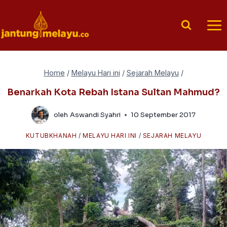
Skip
to
content
Home
/
Melayu Hari ini
/
Sejarah Melayu
/
Benarkah Kota Rebah Istana Sultan Mahmud?
oleh
Aswandi Syahri
10 September 2017
KUTUBKHANAH
/
MELAYU HARI INI
/
SEJARAH MELAYU