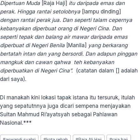
Dipertuan Muda
[Raja Haji]
itu daripada emas dan
perak. Hingga rantai setolobnya
[lampu dinding]
dengan rantai perak jua. Dan seperti talam cepernya
kebanyakan diperbuat orang di Negeri Cina. Dan
seperti tepak dan balang air mawar daripada emas
diperbuat di Negeri Benila
[Manila]
yang berkarang
bertatah intan dan yang bersordi. Dan adapun pinggan
mangkuk dan cawan qahwa teh kebanyakan
diperbuatkan di Negeri Cina”.
(catatan dalam [] adalah
dari saya).
Di manakah kini lokasi tapak istana itu tersuruk, itulah
yang sepatutnnya juga dicari sempena menjayakan
Sultan Mahmud Ri’ayatsyah sebagai Pahlawan
Nasional.***
Post
#
aswandi syahri
#
kota rebah
#
Raja Ali Haji
#
raja haji