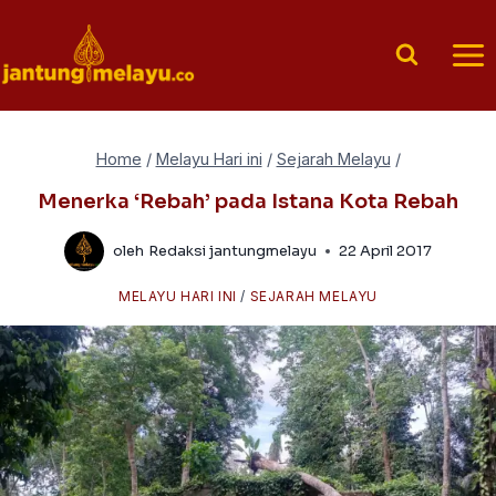
Skip
to
content
Home
/
Melayu Hari ini
/
Sejarah Melayu
/
Menerka ‘Rebah’ pada Istana Kota Rebah
oleh
Redaksi jantungmelayu
22 April 2017
MELAYU HARI INI
/
SEJARAH MELAYU