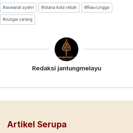
Post
#
aswandi syahri
#
istana kota rebah
#
Riau-Lingga
Tags:
#
sungai carang
Redaksi jantungmelayu
Artikel Serupa