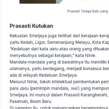
Prasasti Telaga Batu yang 
Prasasti Kutukan
Kekuatan Sriwijaya juga terlihat dari kerajaan-ke
yaitu Kedah, Ligor, Semenanjung Melayu, Kota Ka
“Kedatuan dari kata
datu
atau orang yang dituakan
menyebutnya sebagai kerajaan,” kata Ninie.
Mandala-mandala yang di bawahinya itu memiliki
utamanya, yaitu berdagang, menjadi konsesus ber
ada di wilayah Kedatuan Sriwijaya.
Menurut Ninie, tokoh intelektual pembentukan pem
para
datu
(pemimpin mandala,
red.
) yang mempun
Sriwijaya. Ini muncul dalam Prasasti Karangberahi, 
Pasemah, Boom Baru.
Di samping itu, untuk menancapkan hegemoninya,